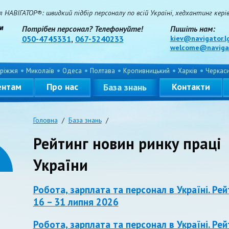
НАВІГАТОР®: швидкий підбір персоналу по всій Україні, хедхантинг керівн
Потрібен персонал? Телефонуйте!
Пишіть нам:
050-4745331
,
067-5240233
kiev@navigator.l
welcome@navigat
ріжжя
Миколаїв
Одеса
Полтава
Кропивницький
Харків
Черкас
ентам
Про нас
Контакти
База знань
Головна
/
База знань
/
Рейтинг новин ринку праці
України
Робота, зарплата та персонал в Україні. Рей
16 – 31 липня 2026
Робота, зарплата та персонал в Україні. Рей