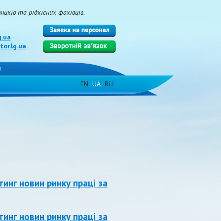
иків та рідкісних фахівців.
g.ua
or.lg.ua
и
EN
UA
RU
тинг новин ринку праці за
тинг новин ринку праці за