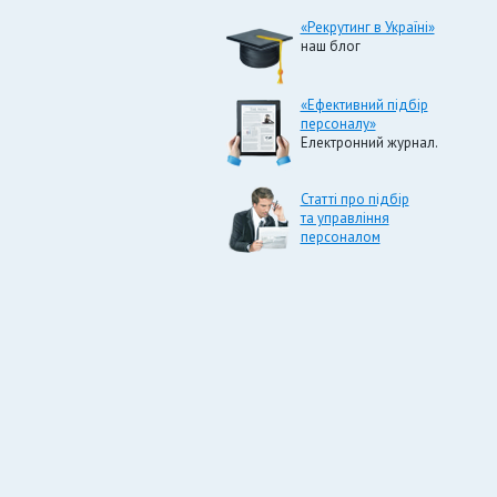
«Рекрутинг в Україні»
наш блог
«Ефективний підбір
персоналу»
Електронний журнал.
Статті про підбір
та управління
персоналом