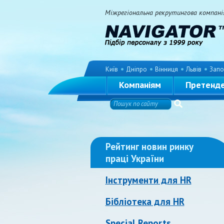
Міжрегіональна рекрутингова компанія 
Київ
Дніпро
Вінниця
Львів
Запо
Компаніям
Претенд
Рейтинг новин ринку
праці України
Інструменти для HR
Бібліотека для HR
Special Reports