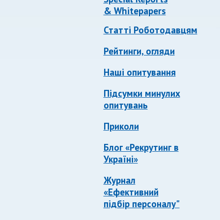
& Whitepapers
Статті Роботодавцям
Рейтинги, огляди
Наші опитування
Підсумки минулих
опитувань
Приколи
Блог «Рекрутинг в
Україні»
Журнал
«Ефективний
підбір персоналу"