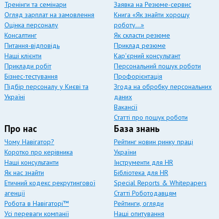
Тренінги та семінари
Заявка на Резюме-сервис
Огляд зарплат на замовлення
Книга «Як знайти хорошу
Оцінка персоналу
роботу…»
Консалтинг
Як скласти резюме
Питання-відповідь
Приклад резюме
Наші клієнти
Кар'єрний консультант
Приклади робіт
Персональний пошук роботи
Бізнес-тестування
Профорієнтація
Підбір персоналу у Києві та
Згода на обробку персональних
Україні
даних
Вакансії
Статті про пошук роботи
Про нас
База знань
Чому Навігатор?
Рейтинг новин ринку праці
Коротко про керівника
України
Наші консультанти
Інструменти для HR
Як нас знайти
Бібліотека для HR
Етичний кодекс рекрутингової
Special Reports & Whitepapers
агенції
Статті Роботодавцям
Робота в Навігаторі™
Рейтинги, огляди
Усі переваги компанії
Наші опитування