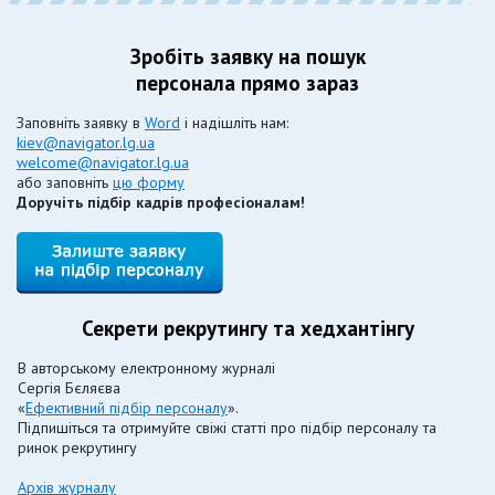
Зробіть заявку на пошук
персонала прямо зараз
Заповніть заявку в
Word
і надішліть нам:
kiev@navigator.lg.ua
welcome@navigator.lg.ua
або заповніть
цю форму
Доручіть підбір кадрів професіоналам!
Секрети рекрутингу та хедхантінгу
В авторському електронному журналі
Сергія Бєляєва
«
Ефективний підбір персоналу
».
Підпишіться та отримуйте свіжі статті про підбір персоналу та
ринок рекрутингу
Архів журналу