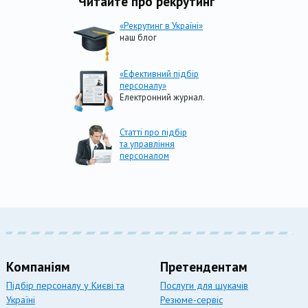
Читайте про рекрутинг
«Рекрутинг в Україні»
наш блог
«Ефективний підбір
персоналу»
Електронний журнал.
Статті про підбір
та управління
персоналом
Компаніям
Претендентам
Підбір персоналу у Києві та
Послуги для шукачів
Україні
Резюме-сервіс