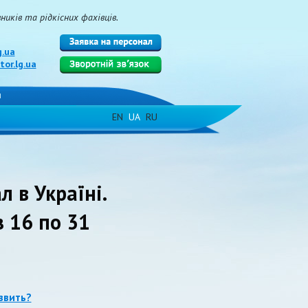
иків та рідкісних фахівців.
g.ua
or.lg.ua
и
EN
UA
RU
л в Україні.
з 16 по 31
азвить?