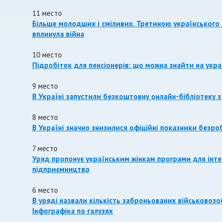
11 место
Більше молодших і сміливих. Третиною українського б
вплинула війна
10 место
Підробіток для пенсіонерів: що можна знайти на укра
9 место
В Україні запустили безкоштовну онлайн-бібліотеку з
8 место
В Україні значно знизилися офіційні показники безро
7 место
Уряд пропонує українським жінкам програми для інтег
підприємництво
6 место
В уряді назвали кількість заброньованих військовозо
Інфографіка по галузях