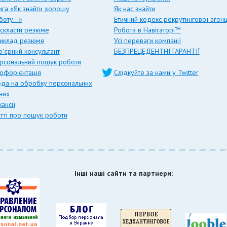
ига «Як знайти хорошу
Як нас знайти
боту…»
Етичний кодекс рекрутингової агенц
 скласти резюме
Робота в Навігаторі™
иклад резюме
Усі переваги компанії
р'єрний консультант
БЕЗПРЕЦЕДЕНТНІ ГАРАНТІЇ
рсональний пошук роботи
офорієнтація
Слідкуйте за нами у Twitter
ода на обробку персональних
них
ансії
атті про пошук роботи
Інші наші сайти та партнери: