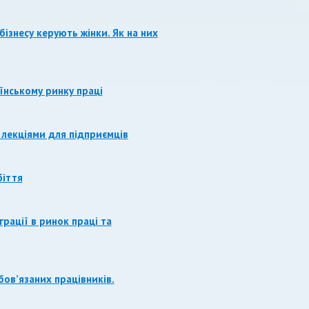
ізнесу керують жінки. Як на них
їнському ринку праці
 лекціями для підприємців
біття
рації в ринок праці та
бов’язаних працівників.