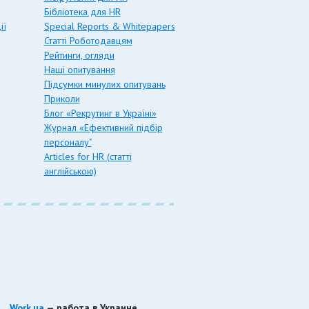
Бібліотека для HR
ії
Special Reports & Whitepapers
Статті Роботодавцям
Рейтинги, огляди
Наші опитування
Підсумки минулих опитувань
Приколи
Блог «Рекрутинг в Україні»
Журнал «Ефективний підбір
персоналу"
Articles for HR (статті
англійською)
Work.ua
— работа в Украине