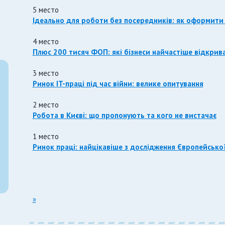
5 место
Ідеально для роботи без посередників: як оформити 
4 место
Плюс 200 тисяч ФОП: які бізнеси найчастіше відкрив
3 место
Ринок
IT
-праці під час війни: велике опитування
2 место
Робота в Києві: що пропонують та кого не вистачає
1 место
Ринок праці: найцікавіше з дослідження Європейської
»