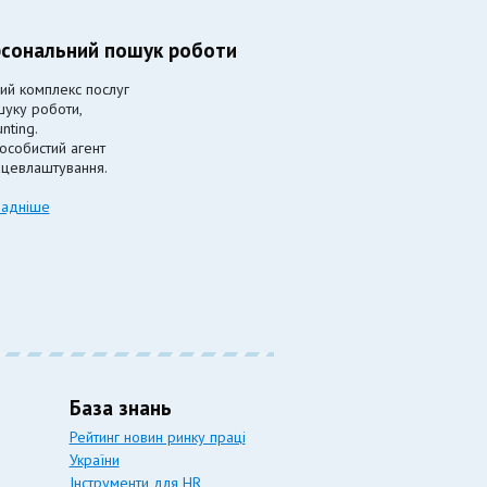
сональний пошук роботи
ий комплекс послуг
шуку роботи,
nting.
особистий агент
ацевлаштування.
адніше
База знань
Рейтинг новин ринку праці
України
Інструменти для HR