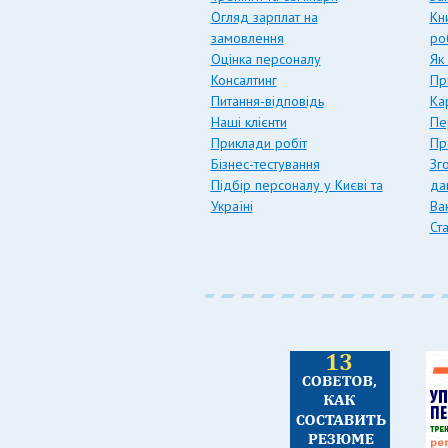
Огляд зарплат на
Кн
замовлення
ро
Оцінка персоналу
Як
Консалтинг
Пр
Питання-відповідь
Ка
Наші клієнти
Пе
Приклади робіт
Пр
Бізнес-тестування
Зг
Підбір персоналу у Києві та
да
Україні
Вак
Ст