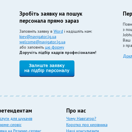
Зробіть заявку на пошук
Пер
персонала прямо зараз
Повн
з по
Заповніть заявку в
Word
і надішліть нам:
Jobhu
kiev@navigator.lg.ua
Ваш 
welcome@navigator.lg.ua
з пр
або заповніть
цю форму
Доручіть підбір кадрів професіоналам!
Докл
ретендентам
Про нас
слуги для шукачів
Чому Навігатор?
зюме-сервіс
Коротко про керівника
явка на Резюме-сервис
Наші консультанти