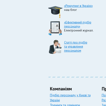
«Рекрутинг в Україні»
наш блог
«Ефективний підбір
персоналу»
Електронний журнал.
Статті про підбір
та управління
персоналом
Компаніям
П
Підбір персоналу у Києві та
По
Україні
Ре
Тренінги та семінари
За