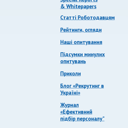
& Whitepapers
Статті Роботодавцям
Рейтинги, огляди
Наші опитування
Підсумки минулих
опитувань
Приколи
Блог «Рекрутинг в
Україні»
Журнал
«Ефективний
підбір персоналу"