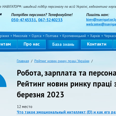
НАВІГАТОР®: швидкий підбір персоналу по всій Україні, хедхантинг керівн
Потрібен персонал? Телефонуйте!
Пишіть нам:
050-4745331
,
067-5240233
kiev@navigator.l
welcome@navigat
ріжжя
Миколаїв
Одеса
Полтава
Кропивницький
Харків
Черкас
ентам
Про нас
Контакти
База знань
Главная
/
Рейтинг новин ринку праці України
/
Робота, зарплата та персона
Рейтинг новин ринку праці 
березня 2023
12 место
Что такое эмоциональный интеллект (EI) и как его р