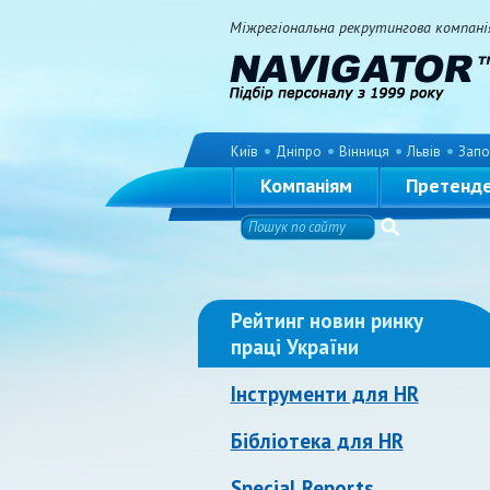
Міжрегіональна рекрутингова компанія 
Київ
Дніпро
Вінниця
Львів
Запо
Компаніям
Претенд
Рейтинг новин ринку
праці України
Інструменти для HR
Бібліотека для HR
Special Reports