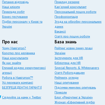
Питання-відповідь
Приклад резюме
Наші клієнти
Кар'єрний консультант
Приклади робіт
Персональний пошук роботи
Бізнес-тестування
Профорієнтація
Підбір персоналу у Києві та
Згода на обробку персональних
Україні
даних
Вакансії
Статті про пошук роботи
Про нас
База знань
Чому Навігатор?
Рейтинг новин ринку праці
Коротко про керівника
України
Наші консультанти
Інструменти для HR
Як нас знайти
Бібліотека для HR
Етичний кодекс рекрутингової
Special Reports & Whitepapers
агенції
Статті Роботодавцям
Робота в Навігаторі™
Рейтинги, огляди
Усі переваги компанії
Наші опитування
БЕЗПРЕЦЕДЕНТНІ ГАРАНТІЇ
Підсумки минулих опитувань
Приколи
Слідкуйте за нами у Twitter
Блог «Рекрутинг в Україні»
Журнал «Ефективний підбір