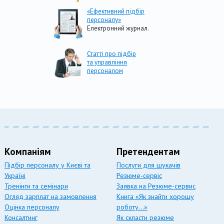
«Ефективний підбір
персоналу»
Електронний журнал.
Статті про підбір
та управління
персоналом
Компаніям
Претендентам
Підбір персоналу у Києві та
Послуги для шукачів
Україні
Резюме-сервіс
Тренінги та семінари
Заявка на Резюме-сервис
Огляд зарплат на замовлення
Книга «Як знайти хорошу
Оцінка персоналу
роботу…»
Консалтинг
Як скласти резюме