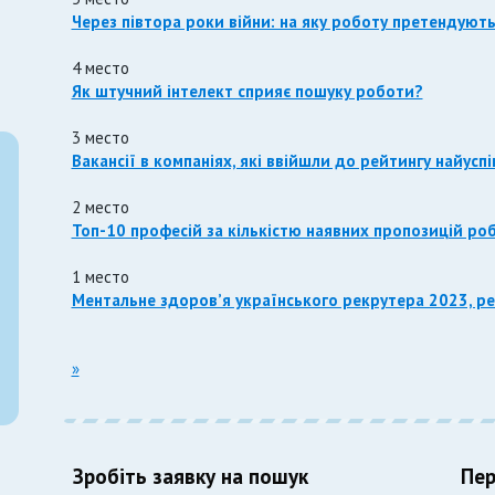
Через півтора роки війни: на яку роботу претендуют
4 место
Як штучний інтелект сприяє пошуку роботи?
3 место
Вакансії в компаніях, які ввійшли до рейтингу найусп
2 место
Топ-10 професій за кількістю наявних пропозицій ро
1 место
Ментальне здоров’я українського рекрутера 2023, р
»
Зробіть заявку на пошук
Пер