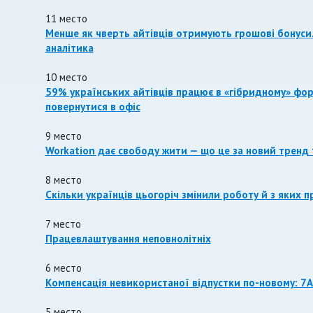
11 место
Менше як чверть айтівців отримують грошові бонуси.
аналітика
10 место
59% українських айтівців працює в «гібридному» форм
повернутися в офіс
9 место
Workation дає свободу жити — що це за новий тренд 
8 место
Скільки українців цьогоріч змінили роботу й з яких 
7 место
Працевлаштування неповнолітніх
6 место
Компенсація невикористаної відпустки по-новому: 7
5 место