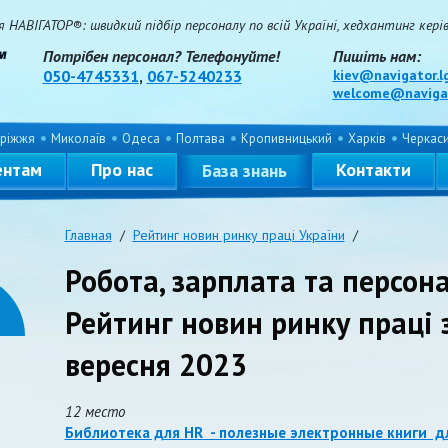
НАВІГАТОР®: швидкий підбір персоналу по всій Україні, хедхантинг керівн
Потрібен персонал? Телефонуйте!
Пишіть нам:
050-4745331
,
067-5240233
kiev@navigator.l
welcome@navigat
ріжжя
Миколаїв
Одеса
Полтава
Кропивницький
Харків
Черкас
ентам
Про нас
Контакти
База знань
Главная
/
Рейтинг новин ринку праці України
/
Робота, зарплата та персона
Рейтинг новин ринку праці 
вересня 2023
12 место
Библиотека для HR - полезные электронные книги д