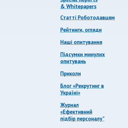
& Whitepapers
Статті Роботодавцям
Рейтинги, огляди
Наші опитування
Підсумки минулих
опитувань
Приколи
Блог «Рекрутинг в
Україні»
Журнал
«Ефективний
підбір персоналу"