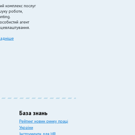
ий комплекс послуг
шуку роботи,
nting.
особистий агент
ацевлаштування.
адніше
База знань
Рейтинг новин ринку праці
України
Інструменти для HR