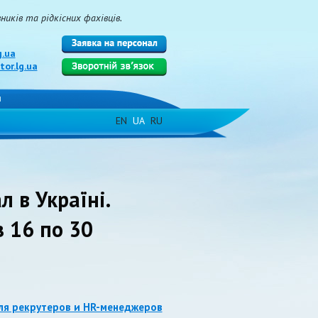
иків та рідкісних фахівців.
g.ua
or.lg.ua
и
EN
UA
RU
л в Україні.
з 16 по 30
ля рекрутеров и HR-менеджеров