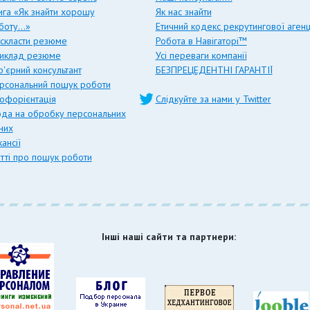
ига «Як знайти хорошу
Як нас знайти
боту…»
Етичний кодекс рекрутингової агенц
 скласти резюме
Робота в Навігаторі™
иклад резюме
Усі переваги компанії
р'єрний консультант
БЕЗПРЕЦЕДЕНТНІ ГАРАНТІЇ
рсональний пошук роботи
офорієнтація
Слідкуйте за нами у Twitter
ода на обробку персональних
них
ансії
атті про пошук роботи
Інші наші сайти та партнери: