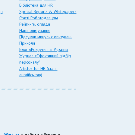
Бібліотека для HR
ії
Special Reports & Whitepapers
Статті Роботодавцям
Рейтинги, огляди
Наші опитування
Підсумки минулих опитувань
Приколи
Блог «Рекрутинг в Україні»
Журнал «Ефективний підбір
персоналу"
Articles for HR (статті
англійською)
Work.ua
— работа в Украине