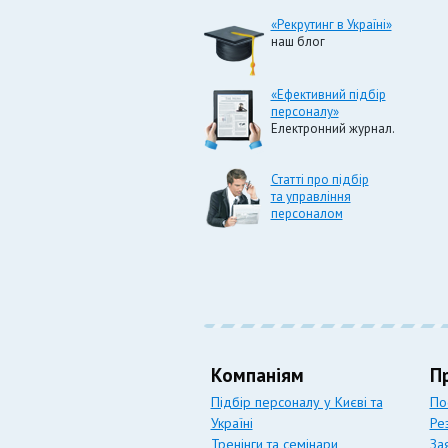
«Рекрутинг в Україні»
наш блог
«Ефективний підбір
персоналу»
Електронний журнал.
Статті про підбір
та управління
персоналом
Компаніям
П
Підбір персоналу у Києві та
По
Україні
Ре
Тренінги та семінари
За