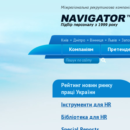
Міжрегіональна рекрутингова компанія 
Київ
Дніпро
Вінниця
Львів
Запо
Компаніям
Претенд
Рейтинг новин ринку
праці України
Інструменти для HR
Бібліотека для HR
Special Reports