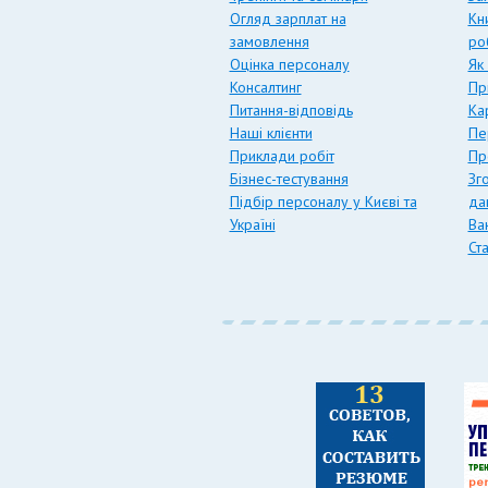
Огляд зарплат на
Кн
замовлення
ро
Оцінка персоналу
Як
Консалтинг
Пр
Питання-відповідь
Ка
Наші клієнти
Пе
Приклади робіт
Пр
Бізнес-тестування
Зг
Підбір персоналу у Києві та
да
Україні
Вак
Ст