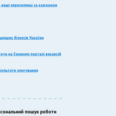
ь наші переселенці за кордоном
ішніших бізнесів України
боти на Єдиному порталі вакансій
езультати опитування
сональний пошук роботи