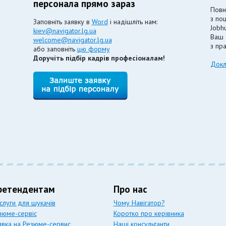
персонала прямо зараз
Повн
з по
Заповніть заявку в
Word
і надішліть нам:
Jobhu
kiev@navigator.lg.ua
Ваш 
welcome@navigator.lg.ua
з пр
або заповніть
цю форму
Доручіть підбір кадрів професіоналам!
Докл
ретендентам
Про нас
слуги для шукачів
Чому Навігатор?
зюме-сервіс
Коротко про керівника
явка на Резюме-сервис
Наші консультанти