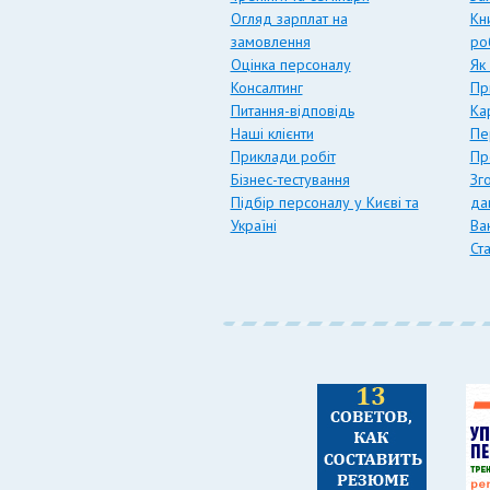
Огляд зарплат на
Кн
замовлення
ро
Оцінка персоналу
Як
Консалтинг
Пр
Питання-відповідь
Ка
Наші клієнти
Пе
Приклади робіт
Пр
Бізнес-тестування
Зг
Підбір персоналу у Києві та
да
Україні
Вак
Ст