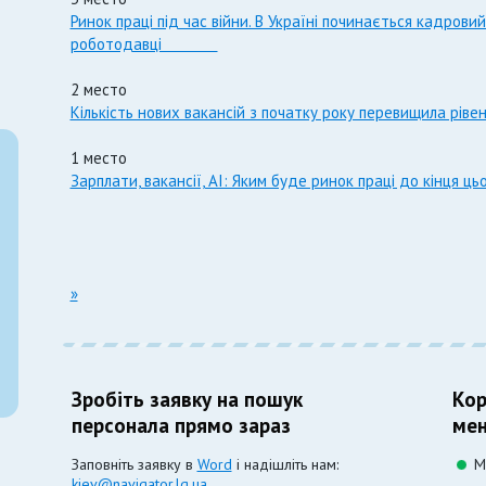
Ринок праці під час війни. В Україні починається кадров
роботодавці
2 место
Кількість нових вакансій з початку року перевищила ріве
1 место
Зарплати, вакансії, AI: Яким буде ринок праці до кінця ць
»
Зробіть заявку на пошук
Кор
персонала прямо зараз
мен
Заповніть заявку в
Word
і надішліть нам:
М
kiev@navigator.lg.ua