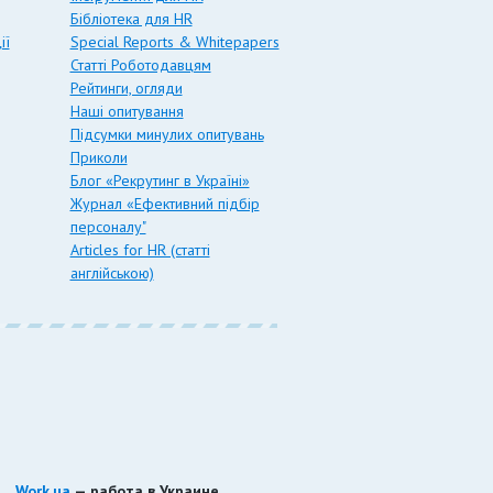
Бібліотека для HR
ії
Special Reports & Whitepapers
Статті Роботодавцям
Рейтинги, огляди
Наші опитування
Підсумки минулих опитувань
Приколи
Блог «Рекрутинг в Україні»
Журнал «Ефективний підбір
персоналу"
Articles for HR (статті
англійською)
Work.ua
— работа в Украине