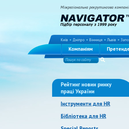
Міжрегіональна рекрутингова компанія 
Київ
Дніпро
Вінниця
Львів
Запо
Компаніям
Претенд
Рейтинг новин ринку
праці України
Інструменти для HR
Бібліотека для HR
Special Reports