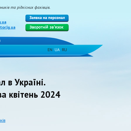
иків та рідкісних фахівців.
g.ua
or.lg.ua
и
EN
UA
RU
л в Україні.
за квітень 2024
ків