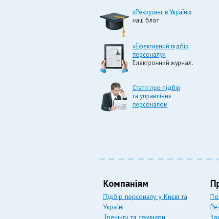
«Рекрутинг в Україні»
наш блог
«Ефективний підбір
персоналу»
Електронний журнал.
Статті про підбір
та управління
персоналом
Компаніям
П
Підбір персоналу у Києві та
По
Україні
Ре
Тренінги та семінари
За