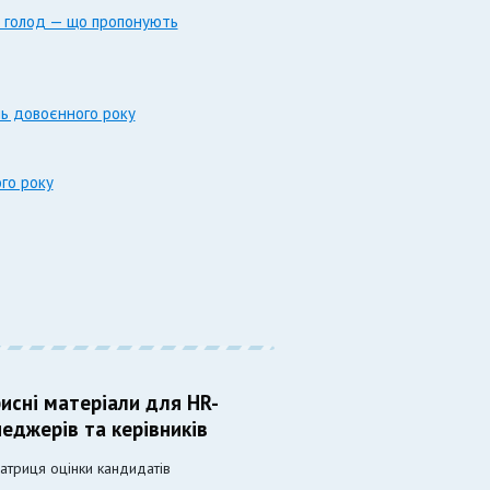
ий голод — що пропонують
нь довоєнного року
ого року
исні матеріали для HR-
еджерів та керівників
атриця оцінки кандидатів