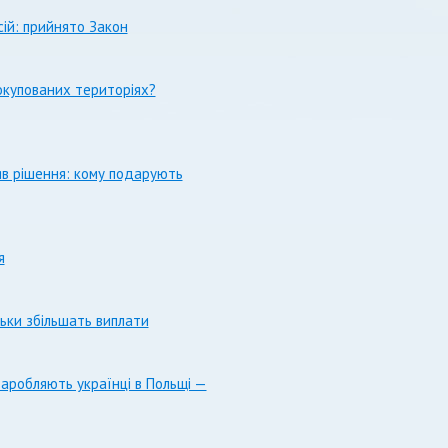
ій: прийнято Закон
окупованих територіях?
няв рішення: кому подарують
я
льки збільшать виплати
заробляють українці в Польщі —