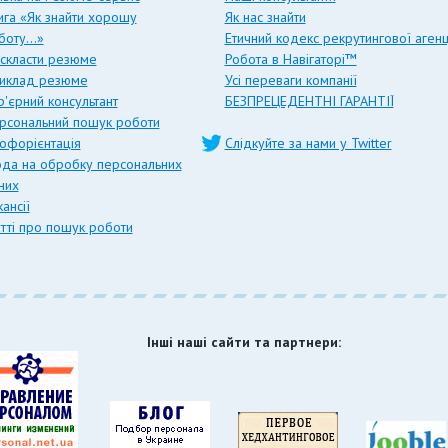
ига «Як знайти хорошу
Як нас знайти
боту…»
Етичний кодекс рекрутингової агенц
 скласти резюме
Робота в Навігаторі™
иклад резюме
Усі переваги компанії
р'єрний консультант
БЕЗПРЕЦЕДЕНТНІ ГАРАНТІЇ
рсональний пошук роботи
офорієнтація
Слідкуйте за нами у Twitter
ода на обробку персональних
них
ансії
атті про пошук роботи
Інші наші сайти та партнери: