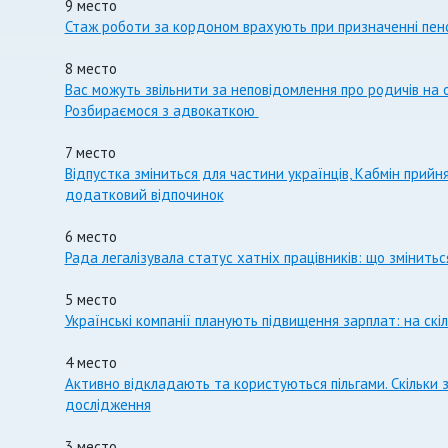
9 место
Стаж роботи за кордоном врахують при призначенні пенс
8 место
Вас можуть звільнити за неповідомлення про родичів на 
Розбираємося з адвокаткою
7 место
Відпустка зміниться для частини українців, Кабмін прий
додатковий відпочинок
6 место
Рада легалізувала статус хатніх працівників: що змінитьс
5 место
Українські компанії планують підвищення зарплат: на скі
4 место
Активно відкладають та користуються пільгами. Скільки 
дослідження
3 место