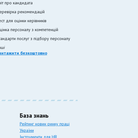
віт про кандидата
еревірка рекомендацій
ест для оцінки керівників
цінка персоналу з компетенцій
тандарти послуг з підбору персоналу
нші
антажити безкоштовно
База знань
Рейтинг новин ринку праці
України
Інструменти для HR