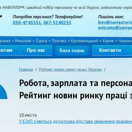
НАВІГАТОР®: швидкий підбір персоналу по всій Україні, хедхантинг керівн
Потрібен персонал? Телефонуйте!
Пишіть нам:
050-4745331
,
067-5240233
kiev@navigator.l
welcome@navigat
ріжжя
Миколаїв
Одеса
Полтава
Кропивницький
Харків
Черкас
ентам
Про нас
Контакти
База знань
Главная
/
Рейтинг новин ринку праці України
/
Робота, зарплата та персона
Рейтинг новин ринку праці 
10 место
У КЗпП з’явиться додаткова підстава звільнення працівни