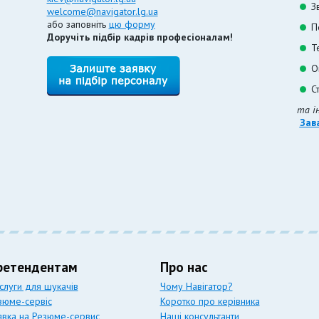
З
welcome@navigator.lg.ua
або заповніть
цю форму
П
Доручіть підбір кадрів професіоналам!
Т
О
С
та і
Зав
ретендентам
Про нас
слуги для шукачів
Чому Навігатор?
зюме-сервіс
Коротко про керівника
явка на Резюме-сервис
Наші консультанти