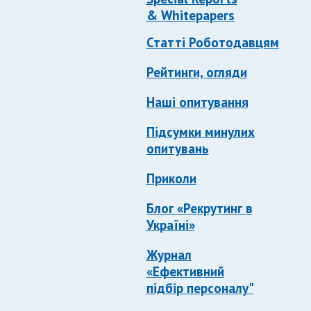
& Whitepapers
Статті Роботодавцям
Рейтинги, огляди
Наші опитування
Підсумки минулих
опитувань
Приколи
Блог «Рекрутинг в
Україні»
Журнал
«Ефективний
підбір персоналу"