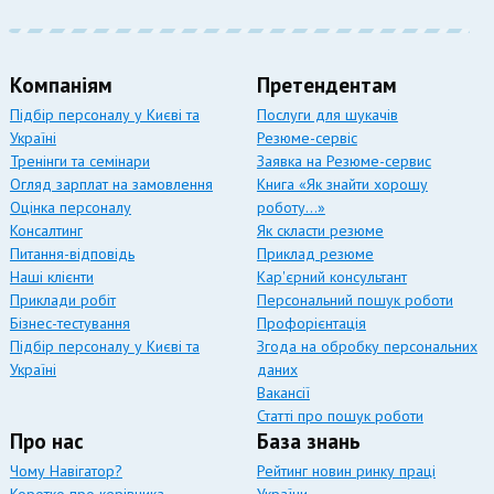
Компаніям
Претендентам
Підбір персоналу у Києві та
Послуги для шукачів
Україні
Резюме-сервіс
Тренінги та семінари
Заявка на Резюме-сервис
Огляд зарплат на замовлення
Книга «Як знайти хорошу
Оцінка персоналу
роботу…»
Консалтинг
Як скласти резюме
Питання-відповідь
Приклад резюме
Наші клієнти
Кар'єрний консультант
Приклади робіт
Персональний пошук роботи
Бізнес-тестування
Профорієнтація
Підбір персоналу у Києві та
Згода на обробку персональних
Україні
даних
Вакансії
Статті про пошук роботи
Про нас
База знань
Чому Навігатор?
Рейтинг новин ринку праці