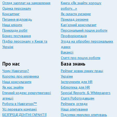
Огляд зарплат на замовлення
Книга «Як знайти хорошу
Оцінка персоналу
роботу…»
Консалтинг
Як скласти резюме
Питання-відповідь
Приклад резюме
Наші клієнти
Кар'єрний консультант
Приклади робіт
Персональний пошук роботи
Бізнес-тестування
Профорієнтація
Підбір персоналу у Києві та
Згода на обробку персональних
Україні
даних
Вакансії
Статті про пошук роботи
Про нас
База знань
Чому Навігатор?
Рейтинг новин ринку праці
Коротко про керівника
України
Наші консультанти
Інструменти для HR
Як нас знайти
Бібліотека для HR
Етичний кодекс рекрутингової
Special Reports & Whitepapers
агенції
Статті Роботодавцям
Робота в Навігаторі™
Рейтинги, огляди
Усі переваги компанії
Наші опитування
БЕЗПРЕЦЕДЕНТНІ ГАРАНТІЇ
Підсумки минулих опитувань