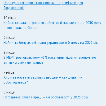
Нарахування зарплат по-новому — що змінили для
бюджетників
10 місце
Кабмін схвалив стратегію зайнятості населення до 2030 року
— що чекає на бізнес
9 місце
Найми та бонуси: які плани українського бізнесу на 2026 рік
8 місце
В МЕРТ розповіли, чому 46% населення України економічно
активного віку не працює
7 місце
Хто має назвати зарплату першим – кандидат чи
роботодавець?
6 місце
Погодинна оплата праці — які особливості у 2026 році