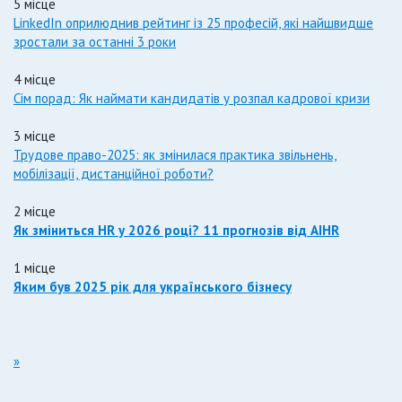
5 місце
LinkedIn оприлюднив рейтинг із 25 професій, які найшвидше
зростали за останні 3 роки
4 місце
Сім порад: Як наймати кандидатів у розпал кадрової кризи
3 місце
Трудове право-2025: як змінилася практика звільнень,
мобілізації, дистанційної роботи?
2 місце
Як зміниться HR у 2026 році? 11 прогнозів від AIHR
1 місце
Яким був 2025 рік для українського бізнесу
»