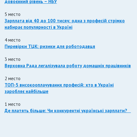
довоєнний рівень – НБУ
5 место
Зарплата від 40 до 100 тисяч: одна з професій стрімко
набирає популярності в Україні
4 место
Перевірки ТЦК: ризики для роботодавця
3 место
Верховна Рада легалізувала роботу домашніх працівників
2 место
ТОП-5 високооплачуваних професій: хто в Україні
заробляє найбільше
1 место
Де платять більше: Чи конкурентні українські зарплати?