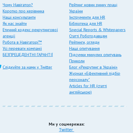
Чому Навігатор?
Рейтинг новин ринку праці
Коротко про керівника
України
Наші консультанти
Інструменти для HR
Як нас знайти
Бібліотека для HR
Етичний кодекс рекрутингової
Special Reports & Whitepapers
агенції
Статті Роботодавцям
Робота в Навігаторі™
Рейтинги, огляди
Усі переваги компанії
Наші опитування
БЕЗПРЕЦЕДЕНТНІ ГАРАНТІЇ
Підсумки минулих опитувань
Приколи
Слідкуйте за нами у Twitter
Блог «Рекрутинг в Україні»
Журнал «Ефективний підбір
персоналу"
Articles for HR (статті
англійською)
Ми у соцмережах:
Twitter