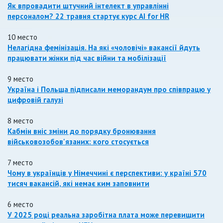
Як впровадити штучний інтелект в управлінні
персоналом? 22 травня стартує курс AI for HR
10 место
Нелагідна фемінізація. На які «чоловічі» вакансії йдуть
працювати жінки під час війни та мобілізації
9 место
Україна і Польща підписали меморандум про співпрацю у
цифровій галузі
8 место
Кабмін вніс зміни до порядку бронювання
військовозобов'язаних: кого стосується
7 место
Чому в українців у Німеччині є перспективи: у країні 570
тисяч вакансій, які немає ким заповнити
6 место
У 2025 році реальна заробітна плата може перевищити