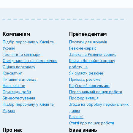
Компаніям
Претендентам
Підбір персоналу у Києві та
Послуги для шукачів
Україні
Резюме-сервіс
Тренінги та семінари
Заявка на Резюме-сервис
Огляд зарплат на замовлення
Книга «Як знайти хорошу
Оцінка персоналу
роботу…»
Консалтинг
Як скласти резюме
Питання-відповідь
Приклад резюме
Наші клієнти
Кар'єрний консультант
Приклади робіт
Персональний пошук роботи
Бізнес-тестування
Профорієнтація
Підбір персоналу у Києві та
Згода на обробку персональних
Україні
даних
Вакансії
Статті про пошук роботи
Про нас
База знань