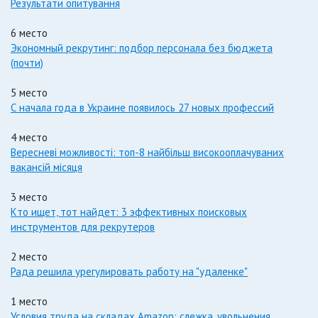
Результати опитування
6 место
Экономный рекрутинг: подбор персонала без бюджета
(почти)
5 место
С начала года в Украине появилось 27 новых профессий
4 место
Вересневі можливості: топ-8 найбільш високооплачуваних
вакансій місяця
3 место
Кто ищет, тот найдет: 3 эффективных поисковых
инструментов для рекрутеров
2 место
Рада решила урегулировать работу на "удаленке"
1 место
Условия труда на складах Amazon: слежка, увольнения