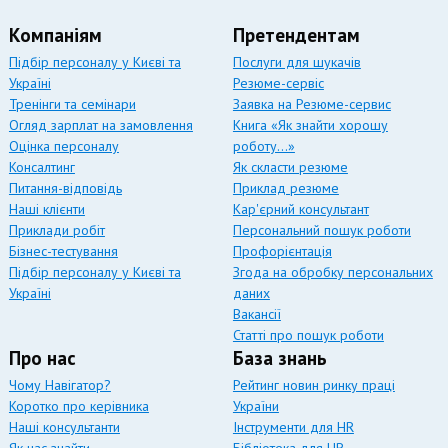
Компаніям
Претендентам
Підбір персоналу у Києві та
Послуги для шукачів
Україні
Резюме-сервіс
Тренінги та семінари
Заявка на Резюме-сервис
Огляд зарплат на замовлення
Книга «Як знайти хорошу
Оцінка персоналу
роботу…»
Консалтинг
Як скласти резюме
Питання-відповідь
Приклад резюме
Наші клієнти
Кар'єрний консультант
Приклади робіт
Персональний пошук роботи
Бізнес-тестування
Профорієнтація
Підбір персоналу у Києві та
Згода на обробку персональних
Україні
даних
Вакансії
Статті про пошук роботи
Про нас
База знань
Чому Навігатор?
Рейтинг новин ринку праці
Коротко про керівника
України
Наші консультанти
Інструменти для HR