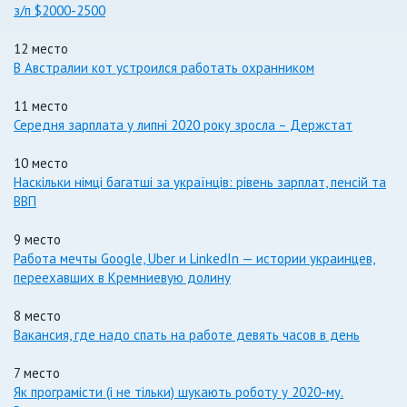
з/п $2000-2500
12 место
В Австралии кот устроился работать охранником
11 место
Середня зарплата у липні 2020 року зросла – Держстат
10 место
Наскільки німці багатші за українців: рівень зарплат, пенсій та
ВВП
9 место
Работа мечты Google, Uber и LinkedIn — истории украинцев,
переехавших в Кремниевую долину
8 место
Вакансия, где надо спать на работе девять часов в день
7 место
Як програмісти (і не тільки) шукають роботу у 2020-му.