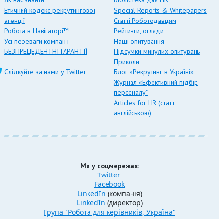
Як нас знайти
Бібліотека для HR
Етичний кодекс рекрутингової
Special Reports & Whitepapers
агенції
Статті Роботодавцям
Робота в Навігаторі™
Рейтинги, огляди
Усі переваги компанії
Наші опитування
БЕЗПРЕЦЕДЕНТНІ ГАРАНТІЇ
Підсумки минулих опитувань
Приколи
Слідкуйте за нами у Twitter
Блог «Рекрутинг в Україні»
Журнал «Ефективний підбір
персоналу"
Articles for HR (статті
англійською)
Ми у соцмережах:
Twitter
Facebook
LinkedIn
(компанія)
LinkedIn
(директор)
Група "Робота для керівників, Україна"