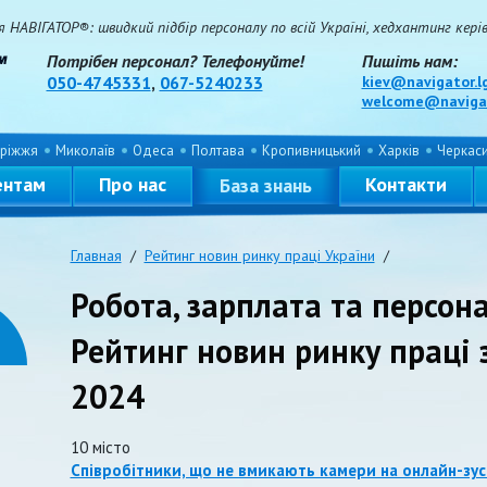
НАВІГАТОР®: швидкий підбір персоналу по всій Україні, хедхантинг керівн
Потрібен персонал? Телефонуйте!
Пишіть нам:
050-4745331
,
067-5240233
kiev@navigator.l
welcome@navigat
ріжжя
Миколаїв
Одеса
Полтава
Кропивницький
Харків
Черкас
ентам
Про нас
Контакти
База знань
Главная
/
Рейтинг новин ринку праці України
/
Робота, зарплата та персона
Рейтинг новин ринку праці 
2024
10 місто
Співробітники, що не вмикають камери на онлайн-зус