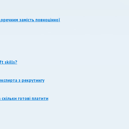
доречним замість повноцінної
t skills?
ксперта з рекрутингу
а скільки готові платити