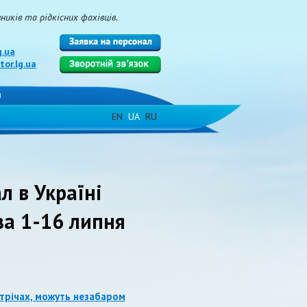
иків та рідкісних фахівців.
g.ua
or.lg.ua
и
EN
UA
RU
л в Україні
за 1-16 липня
трічах, можуть незабаром