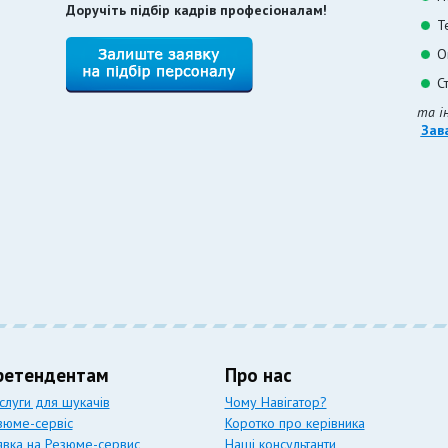
Доручіть підбір кадрів професіоналам!
Т
О
С
та і
Зав
ретендентам
Про нас
слуги для шукачів
Чому Навігатор?
зюме-сервіс
Коротко про керівника
явка на Резюме-сервис
Наші консультанти