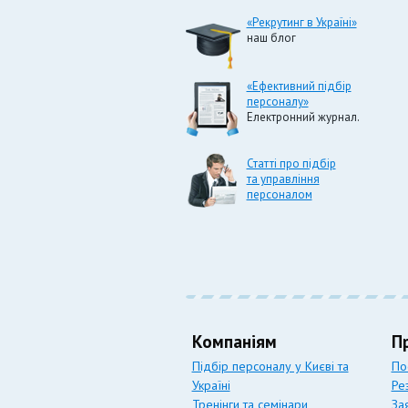
«Рекрутинг в Україні»
наш блог
«Ефективний підбір
персоналу»
Електронний журнал.
Статті про підбір
та управління
персоналом
Компаніям
П
Підбір персоналу у Києві та
По
Україні
Ре
Тренінги та семінари
За