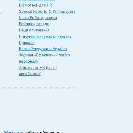
Бібліотека для HR
ії
Special Reports & Whitepapers
Статті Роботодавцям
Рейтинги, огляди
Наші опитування
Підсумки минулих опитувань
Приколи
Блог «Рекрутинг в Україні»
Журнал «Ефективний підбір
персоналу"
Articles for HR (статті
англійською)
Work.ua
— работа в Украине