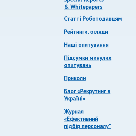
& Whitepapers
Статті Роботодавцям
Рейтинги, огляди
Наші опитування
Підсумки минулих
опитувань
Приколи
Блог «Рекрутинг в
Україні»
Журнал
«Ефективний
підбір персоналу"