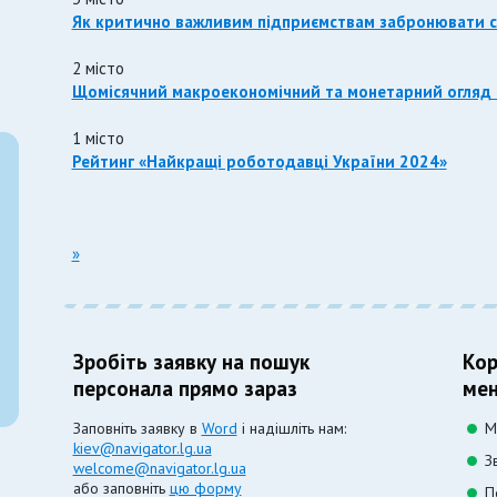
Як критично важливим підприємствам забронювати св
2 місто
Щомісячний макроекономічний та монетарний огляд 
1 місто
Рейтинг «
Найкращі роботодавці України 2024
»
»
Зробіть заявку на пошук
Кор
персонала прямо зараз
мен
Заповніть заявку в
Word
і надішліть нам:
М
kiev@navigator.lg.ua
З
welcome@navigator.lg.ua
або заповніть
цю форму
П