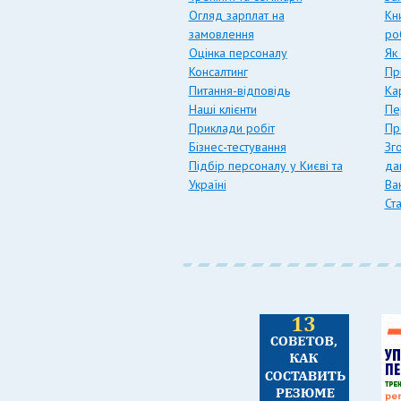
Огляд зарплат на
Кн
замовлення
ро
Оцінка персоналу
Як
Консалтинг
Пр
Питання-відповідь
Ка
Наші клієнти
Пе
Приклади робіт
Пр
Бізнес-тестування
Зг
Підбір персоналу у Києві та
да
Україні
Вак
Ст