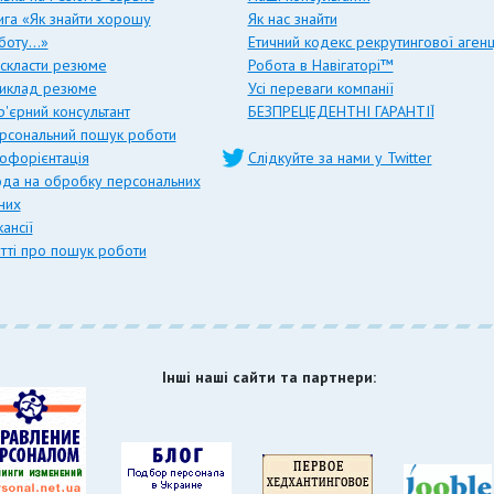
ига «Як знайти хорошу
Як нас знайти
боту…»
Етичний кодекс рекрутингової агенц
 скласти резюме
Робота в Навігаторі™
иклад резюме
Усі переваги компанії
р'єрний консультант
БЕЗПРЕЦЕДЕНТНІ ГАРАНТІЇ
рсональний пошук роботи
офорієнтація
Слідкуйте за нами у Twitter
ода на обробку персональних
них
ансії
атті про пошук роботи
Інші наші сайти та партнери: