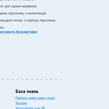
ест для оцінки керівників
цінка персоналу з компетенцій
тандарти послуг з підбору персоналу
нші
антажити безкоштовно
База знань
Рейтинг новин ринку праці
України
Інструменти для HR