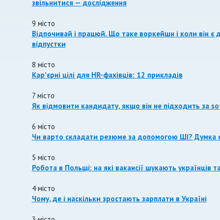
звільнитися — дослідження
9 місто
Відпочивай і працюй. Що таке воркейшн і коли він є 
відпустки
8 місто
Кар’єрні цілі для HR-фахівців: 12 прикладів
7 місто
Як відмовити кандидату, якщо він не підходить за sof
6 місто
Чи варто складати резюме за допомогою ШІ? Думка е
5 місто
Робота в Польщі: на які вакансії шукають українців т
4 місто
Чому, де і наскільки зростають зарплати в Україні
3 місто