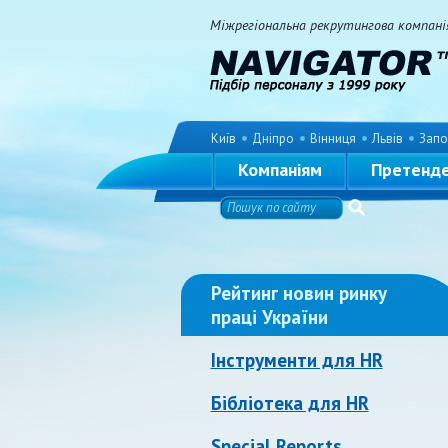
Міжрегіональна рекрутингова компанія 
Київ
Дніпро
Вінниця
Львів
Запо
Компаніям
Претенд
Рейтинг новин ринку
праці України
Інструменти для HR
Бібліотека для HR
Special Reports