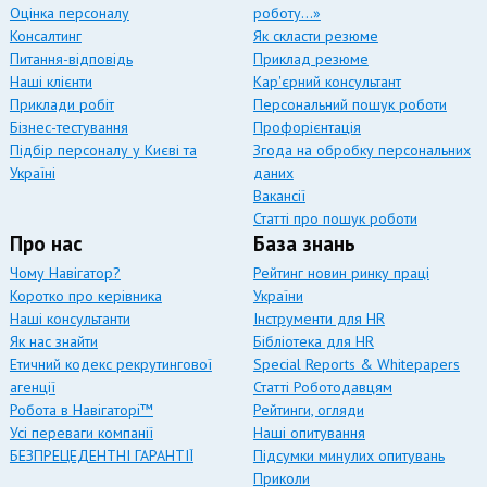
Оцінка персоналу
роботу…»
Консалтинг
Як скласти резюме
Питання-відповідь
Приклад резюме
Наші клієнти
Кар'єрний консультант
Приклади робіт
Персональний пошук роботи
Бізнес-тестування
Профорієнтація
Підбір персоналу у Києві та
Згода на обробку персональних
Україні
даних
Вакансії
Статті про пошук роботи
Про нас
База знань
Чому Навігатор?
Рейтинг новин ринку праці
Коротко про керівника
України
Наші консультанти
Інструменти для HR
Як нас знайти
Бібліотека для HR
Етичний кодекс рекрутингової
Special Reports & Whitepapers
агенції
Статті Роботодавцям
Робота в Навігаторі™
Рейтинги, огляди
Усі переваги компанії
Наші опитування
БЕЗПРЕЦЕДЕНТНІ ГАРАНТІЇ
Підсумки минулих опитувань
Приколи