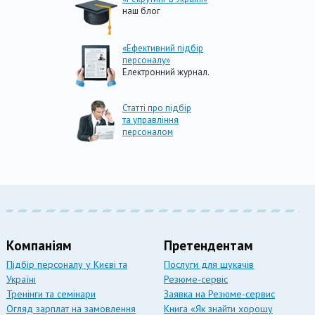
наш блог
«Ефективний підбір
персоналу»
Електронний журнал.
Статті про підбір
та управління
персоналом
Компаніям
Претендентам
Підбір персоналу у Києві та
Послуги для шукачів
Україні
Резюме-сервіс
Тренінги та семінари
Заявка на Резюме-сервис
Огляд зарплат на замовлення
Книга «Як знайти хорошу