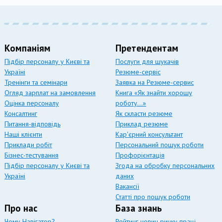
Компаніям
Претендентам
Підбір персоналу у Києві та
Послуги для шукачів
Україні
Резюме-сервіс
Тренінги та семінари
Заявка на Резюме-сервис
Огляд зарплат на замовлення
Книга «Як знайти хорошу
Оцінка персоналу
роботу…»
Консалтинг
Як скласти резюме
Питання-відповідь
Приклад резюме
Наші клієнти
Кар'єрний консультант
Приклади робіт
Персональний пошук роботи
Бізнес-тестування
Профорієнтація
Підбір персоналу у Києві та
Згода на обробку персональних
Україні
даних
Вакансії
Статті про пошук роботи
Про нас
База знань
Чому Навігатор?
Рейтинг новин ринку праці