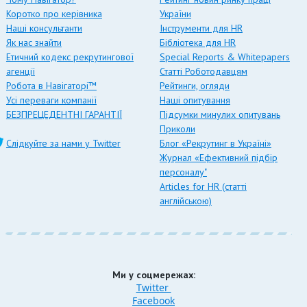
Коротко про керівника
України
Наші консультанти
Інструменти для HR
Як нас знайти
Бібліотека для HR
Етичний кодекс рекрутингової
Special Reports & Whitepapers
агенції
Статті Роботодавцям
Робота в Навігаторі™
Рейтинги, огляди
Усі переваги компанії
Наші опитування
БЕЗПРЕЦЕДЕНТНІ ГАРАНТІЇ
Підсумки минулих опитувань
Приколи
Слідкуйте за нами у Twitter
Блог «Рекрутинг в Україні»
Журнал «Ефективний підбір
персоналу"
Articles for HR (статті
англійською)
Ми у соцмережах:
Twitter
Facebook