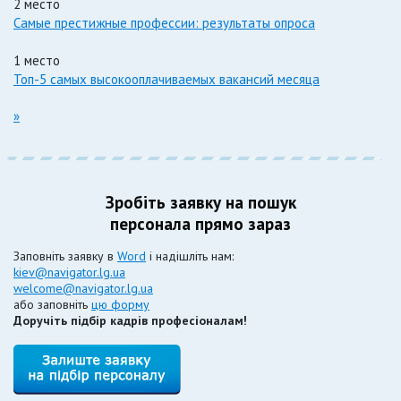
2 место
Самые престижные профессии: результаты опроса
1 место
Топ-5 самых высокооплачиваемых вакансий месяца
»
Зробіть заявку на пошук
персонала прямо зараз
Заповніть заявку в
Word
і надішліть нам:
kiev@navigator.lg.ua
welcome@navigator.lg.ua
або заповніть
цю форму
Доручіть підбір кадрів професіоналам!