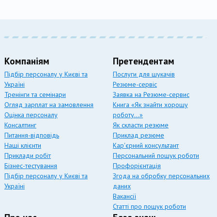
Компаніям
Претендентам
Підбір персоналу у Києві та
Послуги для шукачів
Україні
Резюме-сервіс
Тренінги та семінари
Заявка на Резюме-сервис
Огляд зарплат на замовлення
Книга «Як знайти хорошу
Оцінка персоналу
роботу…»
Консалтинг
Як скласти резюме
Питання-відповідь
Приклад резюме
Наші клієнти
Кар'єрний консультант
Приклади робіт
Персональний пошук роботи
Бізнес-тестування
Профорієнтація
Підбір персоналу у Києві та
Згода на обробку персональних
Україні
даних
Вакансії
Статті про пошук роботи