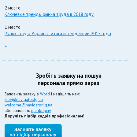
2 место
Ключевые тренды рынка труда в 2018 году
1 место
Рынок труда Украины: итоги и тенденции 2017 года
»
Зробіть заявку на пошук
персонала прямо зараз
Заповніть заявку в
Word
і надішліть нам:
kiev@navigator.lg.ua
welcome@navigator.lg.ua
або заповніть
цю форму
Доручіть підбір кадрів професіоналам!