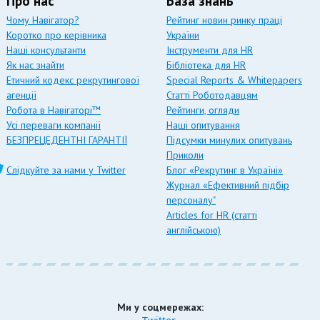
Про нас
База знань
Чому Навігатор?
Рейтинг новин ринку праці
Коротко про керівника
України
Наші консультанти
Інструменти для HR
Як нас знайти
Бібліотека для HR
Етичний кодекс рекрутингової
Special Reports & Whitepapers
агенції
Статті Роботодавцям
Робота в Навігаторі™
Рейтинги, огляди
Усі переваги компанії
Наші опитування
БЕЗПРЕЦЕДЕНТНІ ГАРАНТІЇ
Підсумки минулих опитувань
Приколи
Слідкуйте за нами у Twitter
Блог «Рекрутинг в Україні»
Журнал «Ефективний підбір
персоналу"
Articles for HR (статті
англійською)
Ми у соцмережах: