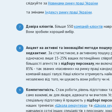
слідкуйте за
Новинами ринку праці України
та змінами
Індексу ринку праці України
.
Довіра клієнтів.
Більше 550
компаній-клієнтів
навря
7
Вони зробили хороший вибір.
Акцент на активні та інноваційні методи пошуку
8
хедхантинг.
За статистикою, в активному пошуку 
одночасно лише 15-25% ваших потенційних співробіт
більшості агентств з
підбору персоналу
, ми включ
85% - так званих «пасивних» на ринку праці кандид
компаній вашої галузі. Наші клієнти отримують най
незалежно від того, чи шукають вони роботу чи ні.
Компетентність.
Стаж роботи, рівень підготовки т
9
само важливі, як для лікаря, адвоката чи вчителя. У
спеціальну підготовку й працюють у
підборі персо
наших тренінгах
«Школа рекрутера»
та
«Школа хе
навчалися сотні інших спеціалістів з персоналу, зо