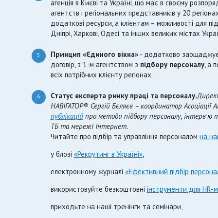
агенція в Києві та Україні, що має в своєму розпо
агентств і регіональних представників у 20 регіона
додаткові ресурси, а клієнтам – можливості для під
Дніпрі, Харкові, Одесі та інших великих містах Укра
Принцип «Єдиного вікна»
- додатково заощаджує 
5
договір, з 1-м агентством з
підбору персоналу
, а 
всіх потрібних клієнту регіонах.
Статус експерта ринку праці та персоналу.
Директ
6
НАВІГАТОР® Сергій Бєляєв – координатор Асоціації 
публікацій
про методи підбору персоналу, інтерв'ю та
ТБ та мережі Інтернет.
Читайте про підбір та управління персоналом
на на
у блозі
«Рекрутинг в Україні»
,
електронному журналі
«Ефективний підбір персона
використовуйте безкоштовні
інструменти для HR-
приходьте на наші тренінги та семінари,