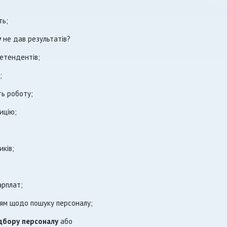
ть;
у
не дав результатів?
етендентів;
;
ь роботу;
ицію;
ків;
арплат;
ням щодо пошуку персоналу;
дбору персоналу
або