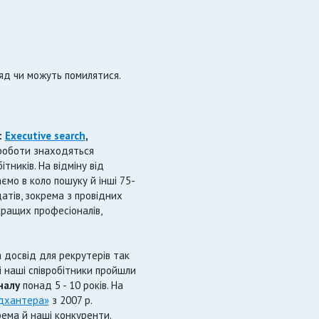
д чи можуть помилятися.
:
Executive search
,
роботи знаходяться
ників. На відміну від
аємо в коло пошуку й інші 75-
атів, зокрема з провідних
кращих професіоналів,
а досвід для рекрутерів так
сі наші співробітники пройшли
налу
понад 5 - 10 років. На
дхантера»
з 2007 р.
крема й наші конкуренти.