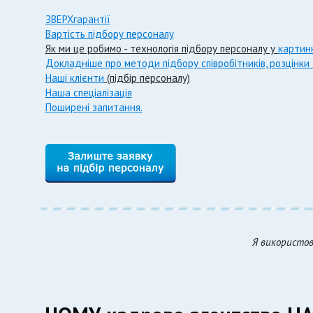
ЗВЕРХгарантії
Вартість підбору персоналу
Як ми це робимо - технологія підбору персоналу у
картин
Докладніше про методи підбору співробітників, розцінки
Наші клієнти
(підбір персоналу)
Наша спеціалізація
Поширені запитання.
Я використов