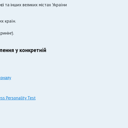
сі
та інших великих містах України
их країн.
ринінг).
лення у конкретній
соналу
ss Personality Test