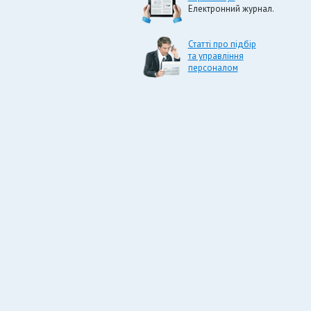
Електронний журнал.
Статті про підбір
та управління
персоналом