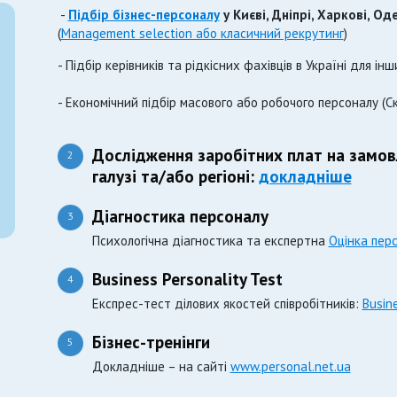
-
Підбір бізнес-персоналу
у Києві, Дніпрі, Харкові, Оде
(
Management selection або класичний рекрутинг
)
- Підбір керівників та рідкісних фахівців в Україні для інш
- Економічний підбір масового або робочого персоналу (Ск
Дослідження заробітних плат на замов
2
галузі та/або регіоні:
докладніше
Діагностика персоналу
3
Психологічна діагностика та експертна
Оцінка пер
Business Personality Test
4
Експрес-тест ділових якостей співробітників:
Busine
Бізнес-тренінги
5
Докладніше – на сайті
www.personal.net.ua