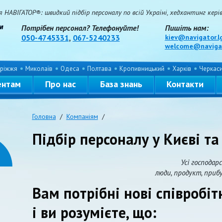
НАВІГАТОР®: швидкий підбір персоналу по всій Україні, хедхантинг керівн
Потрібен персонал? Телефонуйте!
Пишіть нам:
050-4745331
,
067-5240233
kiev@navigator.l
welcome@navigat
ріжжя
Миколаїв
Одеса
Полтава
Кропивницький
Харків
Черкас
ентам
Про нас
База знань
Контакти
Головна
/
Компаніям
/
Підбір персоналу у Києві та
Усі господарс
люди, продукт, приб
Вам потрібні нові співробі
і ви розумієте, що: