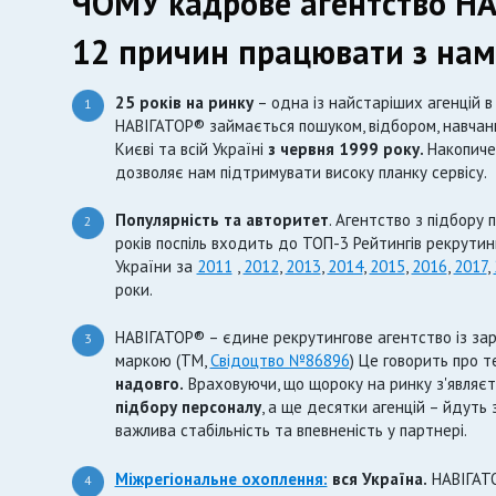
ЧОМУ кадрове агентство НА
12 причин працювати з на
25 років на ринку
– одна із найстаріших агенцій в 
1
НАВІГАТОР® займається пошуком, відбором, навчан
Києві та всій Україні
з червня 1999 року.
Накопиче
дозволяє нам підтримувати високу планку сервісу.
Популярність та авторитет
. Агентство з підбору 
2
років поспіль входить до ТОП-3 Рейтингів рекрутин
України за
2011
,
2012
,
2013
,
2014
,
2015
,
2016
,
2017
,
роки.
НАВІГАТОР® – єдине рекрутингове агентство із з
3
маркою (ТМ,
Свідоцтво №86896
) Це говорить про т
надовго.
Враховуючи, що щороку на ринку з'являєть
підбору персоналу
, а ще десятки агенцій – йдуть 
важлива стабільність та впевненість у партнері.
Міжрегіональне охоплення:
вся Україна.
НАВІГАТО
4