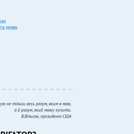
ках
 та умови
ую не тільки весь розум, яким я маю,
а й розум, який можу купити.
В.Вільсон, президент США