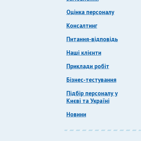
Оцінка персоналу
Консалтинг
Питання-відповідь
Наші клієнти
Приклади робіт
Бізнес-тестування
Підбір персоналу у
Києві та Україні
Новини