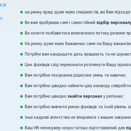
к та
на ринку праці дуже мало спеціалістів, які Вам підходя
лу
Ви вже пробували самі і самостійний
підбір персонал
Ви хочете позбавитися величезного потоку резюме пр
На ринку дуже мало бажаючих саме на Вашу вакансію
Потрібні вам кандидати десь працюють та не шукают
Цих фахівців слід переконати розглянути Вашу пропоз
Вам потрібне поєднання рідкісних умінь та навичок;
Вам потрібно швидко найняти цілу команду співробітни
Вам потрібно швидко
знайти персонал
у регіонах;
Вам потрібно вивчити ринок фахівців та їхній рівень з
Інші кадрові агентства не впоралися з вашим завдан
Ваш HR-менеджер недостатньо підготовлений для
пі