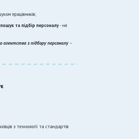
уком працівників;
а
пошук та підбір персоналу
- не
о агентства з підбору персоналу
–
ує
ахівців з технології та стандартів