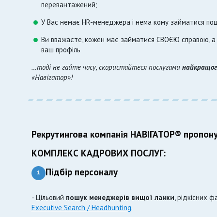
перевантажений;
У Вас немає HR-менеджера і нема кому займатися пош
Ви вважаєте, кожен має займатися СВОЄЮ справою, 
ваш профіль
…тоді не гайте часу, скористайтеся послугами
найкращог
«Навігатор»!
Рекрутингова компанія НАВІГАТОР® пропон
КОМПЛЕКС КАДРОВИХ ПОСЛУГ:
Підбір персоналу
1
- Цільовий
пошук менеджерів вищої ланки
, рідкісних ф
Executive Search / Headhunting
.