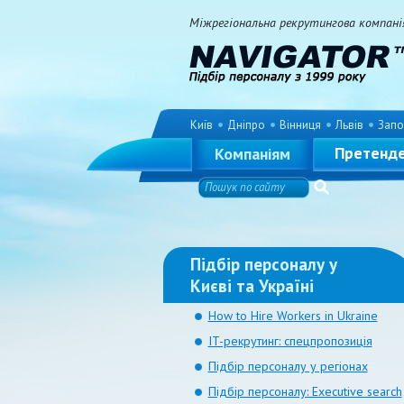
Міжрегіональна рекрутингова компанія 
Київ
Дніпро
Вінниця
Львів
Запо
Претенд
Компаніям
Підбір персоналу у
Києві та Україні
How to Hire Workers in Ukraine
IT-рекрутинг: спецпропозиція
Підбір персоналу у регіонах
Підбір персоналу: Executive search