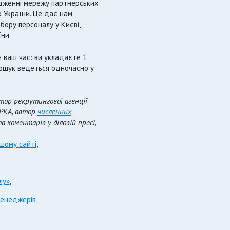
рядженні мережу партнерських
х України. Це дає нам
бору персоналу у Києві,
їни.
ваш час: ви укладаєте 1
пошук ведеться одночасно у
ор рекрутингової агенції
АРКА, автор
численних
 коментарів у діловій пресі,
шому сайті
,
лу»
,
менеджерів
,