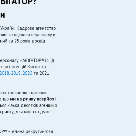
ВІГАТОР?
ми
Україні
.
Кадрове агентство
ням та оцінкою персоналу в
ний за 25 років досвід
персоналу НАВІГАТОР®11 (!)
гових агенцій Києва та
2018,
2019, 2020
та 2021
ареєстрованою торговою
е, що
ми на ринку всерйоз і
ся кілька десятків агенцій з
з ринку, для клієнта дуже
Р® – єдина рекрутингова