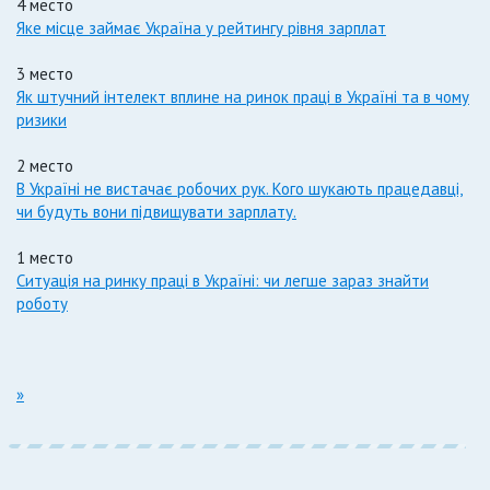
4 место
Яке місце займає Україна у рейтингу рівня зарплат
3 место
Як штучний інтелект вплине на ринок праці в Україні та в чому
ризики
2 место
В Україні не вистачає робочих рук. Кого шукають працедавці,
чи будуть вони підвищувати зарплату.
1 место
Ситуація на ринку праці в Україні: чи легше зараз знайти
роботу
»