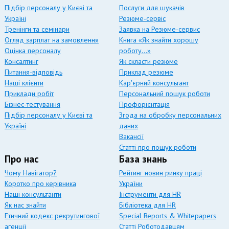
Підбір персоналу у Києві та
Послуги для шукачів
Україні
Резюме-сервіс
Тренінги та семінари
Заявка на Резюме-сервис
Огляд зарплат на замовлення
Книга «Як знайти хорошу
Оцінка персоналу
роботу…»
Консалтинг
Як скласти резюме
Питання-відповідь
Приклад резюме
Наші клієнти
Кар'єрний консультант
Приклади робіт
Персональний пошук роботи
Бізнес-тестування
Профорієнтація
Підбір персоналу у Києві та
Згода на обробку персональних
Україні
даних
Вакансії
Статті про пошук роботи
Про нас
База знань
Чому Навігатор?
Рейтинг новин ринку праці
Коротко про керівника
України
Наші консультанти
Інструменти для HR
Як нас знайти
Бібліотека для HR
Етичний кодекс рекрутингової
Special Reports & Whitepapers
агенції
Статті Роботодавцям