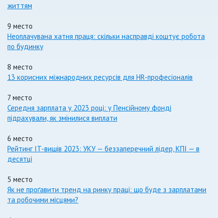
життям
9 место
Неоплачувана хатня праця: скільки насправді коштує робота
по будинку
8 место
13 корисних міжнародних ресурсів для HR-професіоналів
7 место
Середня зарплата у 2023 році: у Пенсійному фонді
підрахували, як змінилися виплати
6 место
Рейтинг IT-вишів 2023: УКУ — беззаперечний лідер, КПІ — в
десятці
5 место
Як не проґавити тренд на ринку праці: що буде з зарплатами
та робочими місцями?