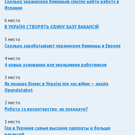
Сколько украинских беженцев смогли найти работу в
Испании
6 место
В УКРАЇНІ СТВОРЯТЬ ЄДИНУ БАЗУ ВАКАНСІЙ
5 место
Сколько зарабатывают украинские беженцы в Европе
4 место
4 новых основания для увольнения работников
3 место
Як працює бізнес в Україні під час війни — аналіз
Opendatabot
2 место
Робота та волонтерство: як поєднати?
1 место
Где в Украине самые высокие зарплаты и больше
вакансий