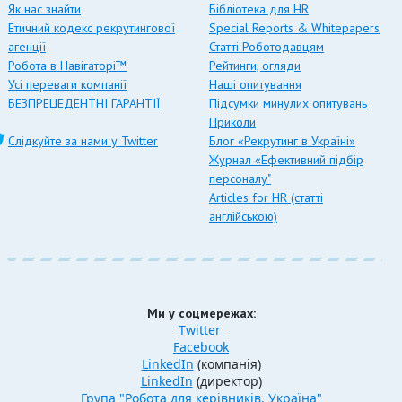
Як нас знайти
Бібліотека для HR
Етичний кодекс рекрутингової
Special Reports & Whitepapers
агенції
Статті Роботодавцям
Робота в Навігаторі™
Рейтинги, огляди
Усі переваги компанії
Наші опитування
БЕЗПРЕЦЕДЕНТНІ ГАРАНТІЇ
Підсумки минулих опитувань
Приколи
Слідкуйте за нами у Twitter
Блог «Рекрутинг в Україні»
Журнал «Ефективний підбір
персоналу"
Articles for HR (статті
англійською)
Ми у соцмережах:
Twitter
Facebook
LinkedIn
(компанія)
LinkedIn
(директор)
Група "Робота для керівників, Україна"