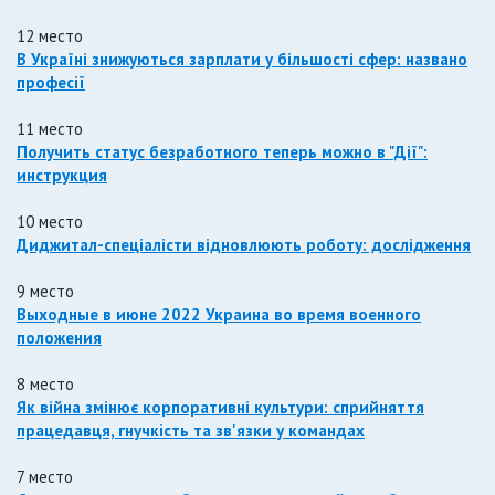
12 место
В Україні знижуються зарплати у більшості сфер: названо
професії
11 место
Получить статус безработного теперь можно в "Дії":
инструкция
10 место
Диджитал-спеціалісти відновлюють роботу: дослідження
9 место
Выходные в июне 2022 Украина во время военного
положения
8 место
Як війна змінює корпоративні культури: сприйняття
працедавця, гнучкість та зв'язки у командах
7 место