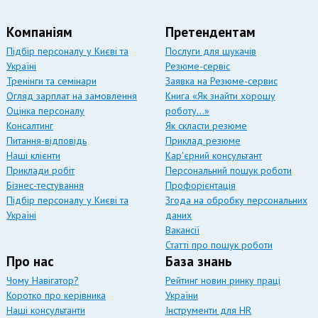
Компаніям
Претендентам
Підбір персоналу у Києві та
Послуги для шукачів
Україні
Резюме-сервіс
Тренінги та семінари
Заявка на Резюме-сервис
Огляд зарплат на замовлення
Книга «Як знайти хорошу
Оцінка персоналу
роботу…»
Консалтинг
Як скласти резюме
Питання-відповідь
Приклад резюме
Наші клієнти
Кар'єрний консультант
Приклади робіт
Персональний пошук роботи
Бізнес-тестування
Профорієнтація
Підбір персоналу у Києві та
Згода на обробку персональних
Україні
даних
Вакансії
Статті про пошук роботи
Про нас
База знань
Чому Навігатор?
Рейтинг новин ринку праці
Коротко про керівника
України
Наші консультанти
Інструменти для HR