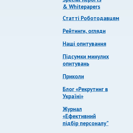
& Whitepapers
Статті Роботодавцям
Рейтинги, огляди
Наші опитування
Підсумки минулих
опитувань
Приколи
Блог «Рекрутинг в
Україні»
Журнал
«Ефективний
підбір персоналу"