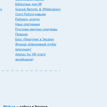
Бібліотека для HR
ії
Special Reports & Whitepapers
Статті Роботодавцям
Рейтинги, огляди
Наші опитування
Підсумки минулих опитувань
Приколи
Блог «Рекрутинг в Україні»
Журнал «Ефективний підбір
персоналу"
Articles for HR (статті
англійською)
Work.ua
— работа в Украине