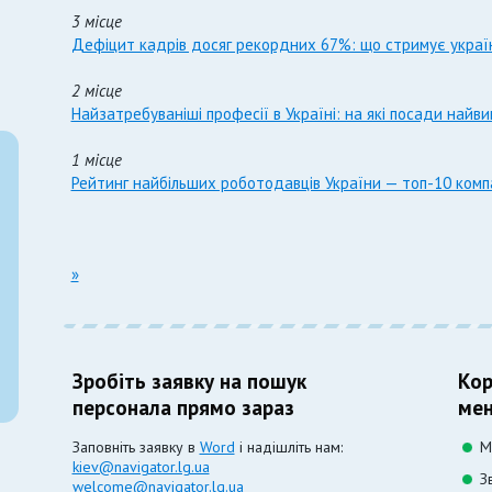
3 місце
Дефіцит кадрів досяг рекордних 67%: що стримує українс
2 місце
Найзатребуваніші професії в Україні: на які посади найв
1 місце
Рейтинг найбільших роботодавців України — топ-10 комп
»
Зробіть заявку на пошук
Кор
персонала прямо зараз
мен
Заповніть заявку в
Word
і надішліть нам:
М
kiev@navigator.lg.ua
З
welcome@navigator.lg.ua