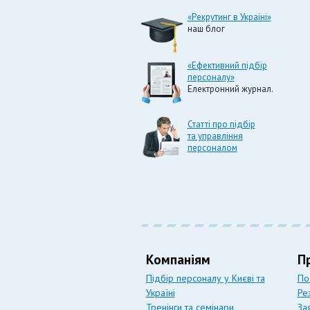
«Рекрутинг в Україні»
наш блог
«Ефективний підбір
персоналу»
Електронний журнал.
Статті про підбір
та управління
персоналом
Компаніям
П
Підбір персоналу у Києві та
По
Україні
Ре
Тренінги та семінари
За