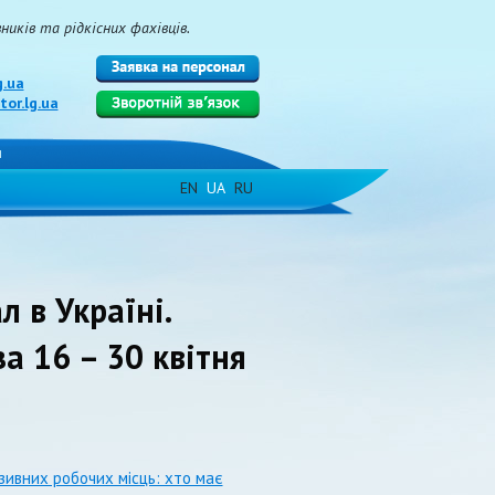
иків та рідкісних фахівців.
g.ua
or.lg.ua
и
EN
UA
RU
л в Україні.
а 16 – 30 квітня
зивних робочих місць: хто має