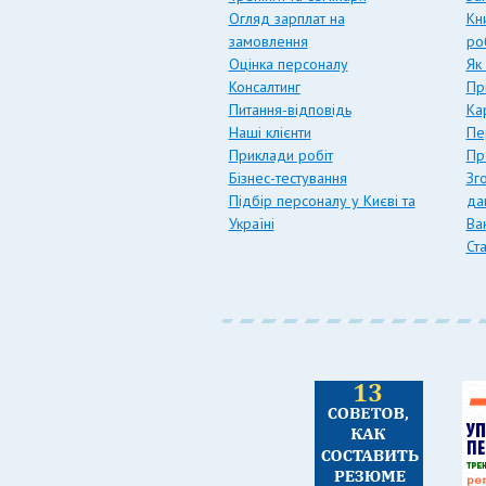
Огляд зарплат на
Кн
замовлення
ро
Оцінка персоналу
Як
Консалтинг
Пр
Питання-відповідь
Ка
Наші клієнти
Пе
Приклади робіт
Пр
Бізнес-тестування
Зг
Підбір персоналу у Києві та
да
Україні
Вак
Ст