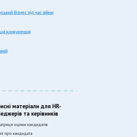
ький бізнес під час війни
ища конкуренція
аній
исні матеріали для HR-
еджерів та керівників
атриця оцінки кандидатів
віт про кандидата