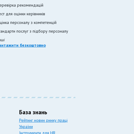
еревірка рекомендацій
ест для оцінки керівників
цінка персоналу з компетенцій
тандарти послуг з підбору персоналу
нші
антажити безкоштовно
База знань
Рейтинг новин ринку праці
України
Інструменти для HR