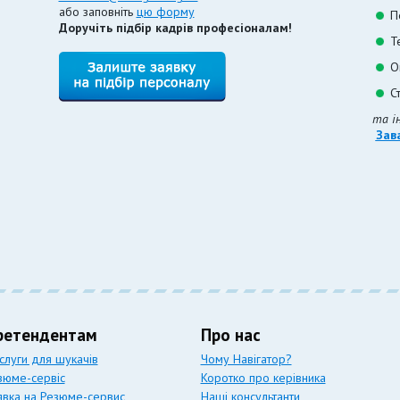
або заповніть
цю форму
П
Доручіть підбір кадрів професіоналам!
Т
О
С
та і
Зав
ретендентам
Про нас
слуги для шукачів
Чому Навігатор?
зюме-сервіс
Коротко про керівника
явка на Резюме-сервис
Наші консультанти