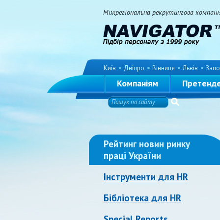
Міжрегіональна рекрутингова компанія 
Київ
Дніпро
Вінниця
Львів
Запо
Компаніям
Претенд
Рейтинг новин ринку
праці України
Інструменти для HR
Бібліотека для HR
Special Reports