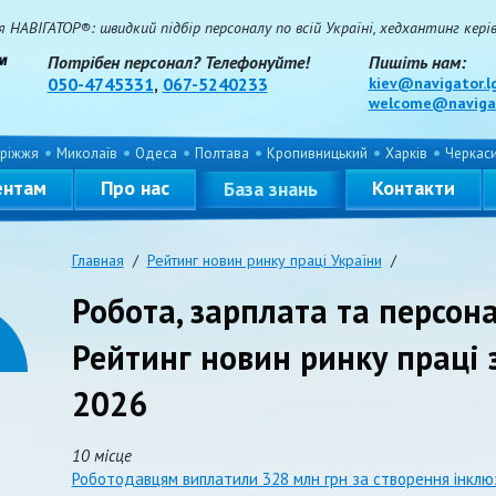
НАВІГАТОР®: швидкий підбір персоналу по всій Україні, хедхантинг керівн
Потрібен персонал? Телефонуйте!
Пишіть нам:
050-4745331
,
067-5240233
kiev@navigator.l
welcome@navigat
ріжжя
Миколаїв
Одеса
Полтава
Кропивницький
Харків
Черкас
ентам
Про нас
Контакти
База знань
Главная
/
Рейтинг новин ринку праці України
/
Робота, зарплата та персона
Рейтинг новин ринку праці з
2026
10 місце
Роботодавцям виплатили 328 млн грн за створення інклю