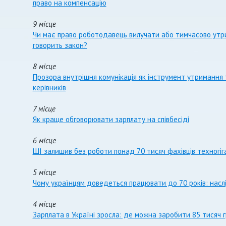
право на компенсацію
9 місце
Чи має право роботодавець вилучати або тимчасово утр
говорить закон?
8 місце
Прозора внутрішня комунікація як інструмент утримання т
керівників
7 місце
Як краще обговорювати зарплату на співбесіді
6 місце
ШІ залишив без роботи понад 70 тисяч фахівців техногіга
5 місце
Чому українцям доведеться працювати до 70 років: наслі
4 місце
Зарплата в Україні зросла: де можна заробити 85 тисяч 