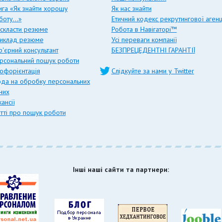
ига «Як знайти хорошу
Як нас знайти
боту…»
Етичний кодекс рекрутингової агенц
 скласти резюме
Робота в Навігаторі™
иклад резюме
Усі переваги компанії
р'єрний консультант
БЕЗПРЕЦЕДЕНТНІ ГАРАНТІЇ
рсональний пошук роботи
офорієнтація
Слідкуйте за нами у Twitter
ода на обробку персональних
них
ансії
атті про пошук роботи
Інші наші сайти та партнери: