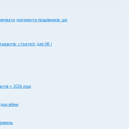
имувати документи працівників: що
алантів: стратегії для HR і
нтів у 2026 році
дки війни
гривень