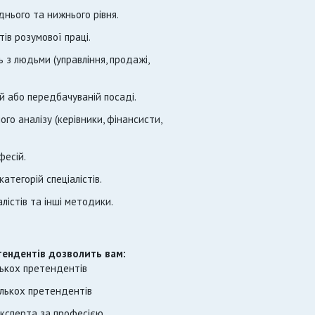
еднього та нижнього рівня.
тів розумової праці.
ть з людьми (управління, продажі,
ій або передбачуваній посаді.
го аналізу (керівники, фінансисти,
фесій.
атегорій спеціалістів.
лістів та інші методики.
етендентів дозволить вам:
ількох претендентів
ількох претендентів
експерта за професією