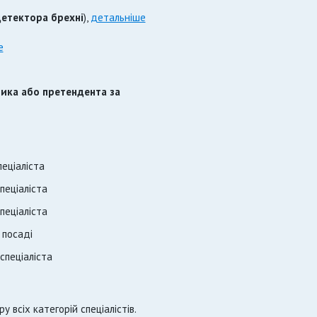
детектора брехні
),
детальніше
е
ника або претендента за
еціаліста
пеціаліста
пеціаліста
 посаді
спеціаліста
у всіх категорій спеціалістів.