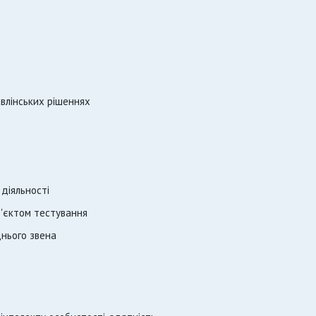
авлінських рішеннях
діяльності
'єктом тестування
днього звена