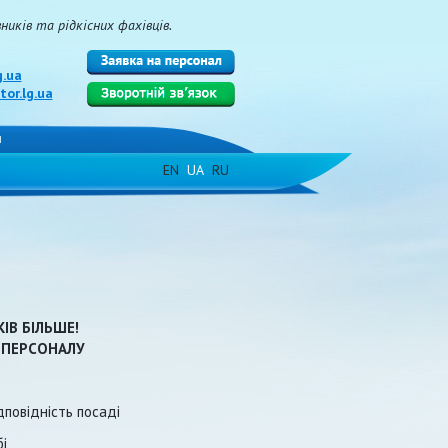
иків та рідкісних фахівців.
g.ua
or.lg.ua
и
EN
UA
RU
ІВ БІЛЬШЕ!
 ПЕРСОНАЛУ
дповідність посаді
і