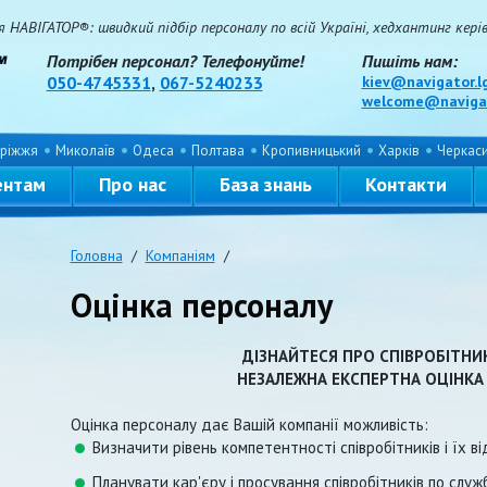
НАВІГАТОР®: швидкий підбір персоналу по всій Україні, хедхантинг керівн
Потрібен персонал? Телефонуйте!
Пишіть нам:
050-4745331
,
067-5240233
kiev@navigator.l
welcome@navigat
ріжжя
Миколаїв
Одеса
Полтава
Кропивницький
Харків
Черкас
ентам
Про нас
База знань
Контакти
Головна
/
Компаніям
/
Оцінка персоналу
ДІЗНАЙТЕСЯ ПРО СПІВРОБІТНИК
НЕЗАЛЕЖНА ЕКСПЕРТНА ОЦІНКА
Оцінка персоналу дає Вашій компанії можливість:
Визначити рівень компетентності співробітників і їх ві
Планувати кар'єру і просування співробітників по служб