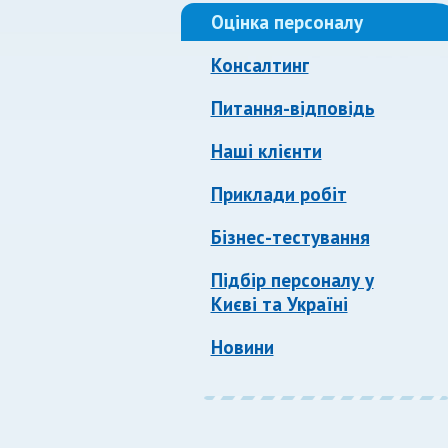
Оцінка персоналу
Консалтинг
Питання-відповідь
Наші клієнти
Приклади робіт
Бізнес-тестування
Підбір персоналу у
Києві та Україні
Новини