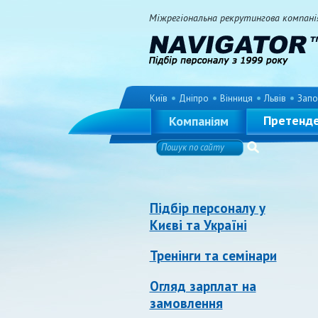
Міжрегіональна рекрутингова компанія 
Київ
Дніпро
Вінниця
Львів
Запо
Претенд
Компаніям
Підбір персоналу у
Києві та Україні
Тренінги та семінари
Огляд зарплат на
замовлення