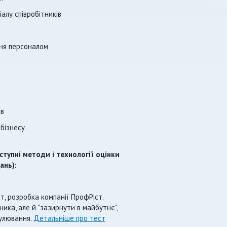
алу співробітників
ня персоналом
ів
 бізнесу
тупні методи і технології оцінки
ань):
т, розробка компанії ПрофРіст.
тника, але й "зазирнути в майбутнє",
мулювання.
Детальніше про тест