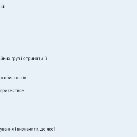
ій:
йних груп і отримати її
особистості»
ідприємством
ування і визначити, до якої