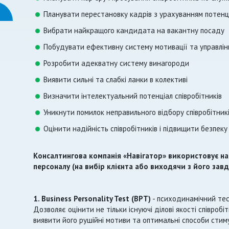
Планувати перестановку кадрів з урахуванням потенці
Вибрати найкращого кандидата на вакантну посаду
Побудувати ефективну систему мотивації та управлін
Розробити адекватну систему винагороди
Виявити сильні та слабкі ланки в колективі
Визначити інтелектуальний потенціал співробітників
Уникнути помилок неправильного відбору співробітник
Оцінити надійність співробітників і підвищити безпеку
Консалтингова компанія «Навігатор» використовує нас
персоналу (на вибір клієнта або виходячи з його завд
1. Business Personality Test (BPT)
- психодинамічний тес
Дозволяє оцінити не тільки існуючі ділові якості співробі
виявити його рушійні мотиви та оптимальні способи сти