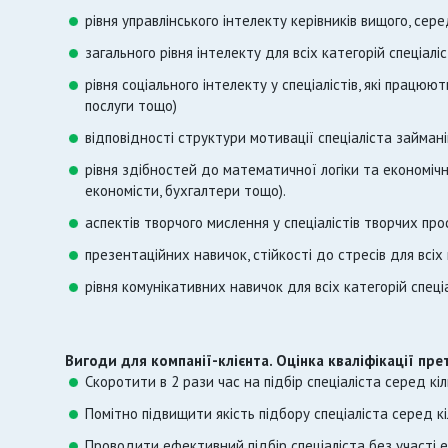
рівня управлінського інтелекту керівників вищого, сер
загального рівня інтелекту для всіх категорій спеціаліс
рівня соціального інтелекту у спеціалістів, які працюю
послуги тощо)
відповідності структури мотивації спеціаліста займан
рівня здібностей до математичної логіки та економічно
економісти, бухгалтери тощо).
аспектів творчого мислення у спеціалістів творчих про
презентаційних навичок, стійкості до стресів для всіх к
рівня комунікативних навичок для всіх категорій спеціа
Вигоди для компанії-клієнта. Оцінка кваліфікації пр
Скоротити в 2 рази час на підбір спеціаліста серед к
Помітно підвищити якість підбору спеціаліста серед к
Проводити ефективний підбір спеціаліста без участі 