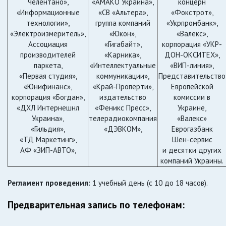
Челентано»,
«АМАКО Украина»,
концерн
«Информационные
«СВ «Альтера»,
«Фокстрот»,
технологии»,
группа компаний
«Укрпромбанк»,
«Электроизмеритель»,
«Юкон»,
«Валекс»,
Ассоциация
«Гигабайт»,
корпорация «УКР-
производителей
«Карника»,
ДОН-ОКСИТЕХ»,
паркета,
«Интеллектуальные
«ВИП-линия»,
«Первая студия»,
коммуникации»,
Представительство
«Юнифинанс»,
«Край-Проперти»,
Европейской
корпорация «Богдан»,
издательство
комиссии в
«ДХЛ Интернешнл
«Феникс Пресс»,
Украине,
Украина»,
телерадиокомпания
«Валекс»
«Гильдия»,
«ДЭВКОМ»,
Еврогазбанк
«ТД Маркетинг»,
Шен-сервис
АФ «ЗИП-АВТО»,
и десятки других
компаний Украины.
Регламент проведения:
1 учебный день (с 10 до 18 часов).
Предварительная запись по телефонам: