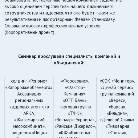
высоко оцениваем перспективы нашего дальнейшего
сотрудничества и надеемся, что оно будет таким же
результативным и плодотворным. Желаем Станиславу
Соловьеву высоких профессиональных успехов .
(Корпоративный проект)
Семинар прослушали специалисты компаний и
объединений:
холдинг «Реноме»,
«Форсервис»,
«СОК «Монитор»,
«Запорожьеоблэнерго»,
«Фактор-
«Динай сервис»,
Ассоциация
Компания»,
группа компаний
региональных
«ОТП Банк»,
«Верес»,
кадровых агентств
торговая группа
«Барса»,
АРКА,
«ТФК»,
«Гильдия»,
«Житомирский
«Витмарк-Украина»,
«Деловой Стиль»,
мясокомбинат»,
«Райське Джерело»,
«Пивоварня
пиццерия «Пицца
«КФ «Квитень»,
«Южная»,