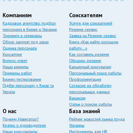
Компаниям
Соискателям
Кадровое агентство: подбор
Услуги для соискателей
персонала в Киеве и Украине
Резюме-сервис
Тренинги и семинары
Заявка на Резюме-сервис
Обзор зарплат под заказ
Книга «Как найти хорошую
Оценка персонала
работу…»
Консалтинг
Как составить резюме
Вопрос-ответ
Образец резюме
Наши клиенты
Карьерный консультант
Примеры работ
Персональный поиск работы
Бизнес-тестирование
Профориентация
Підбір персоналу у Києві та
Согласие на обработку
Україні
персональных данных
Вакансии
Статьи о поиске работы
О нас
База знаний
Почему Навигатор?
Рейтинг новостей рынка труда
Кратко о руководителе
Украины
Наши консультанты
Инструменты для HR