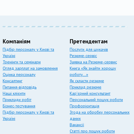
Компаніям
Претендентам
Підбір персоналу у Києві та
Послуги для шукачів
Україні
Резюме-сервіс
Тренінги та семінари
Заявка на Резюме-сервис
Огляд зарплат на замовлення
Книга «Як знайти хорошу
Оцінка персоналу
роботу…»
Консалтинг
Як скласти резюме
Питання-відповідь
Приклад резюме
Наші клієнти
Кар'єрний консультант
Приклади робіт
Персональний пошук роботи
Бізнес-тестування
Профорієнтація
Підбір персоналу у Києві та
Згода на обробку персональних
Україні
даних
Вакансії
Статті про пошук роботи