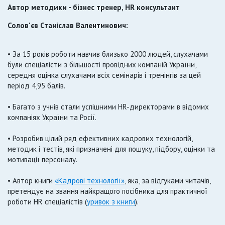
Автор методики - бізнес тренер, HR консультант
Солов'єв Станіслав Валентинович:
• За 15 років роботи навчив близько 2000 людей, слухачами
були спеціалісти з більшості провідних компаній України,
середня оцінка слухачами всіх семінарів і тренінгів за цей
період 4,95 балів.
• Багато з учнів стали успішними HR-директорами в відомих
компаніях України та Росії.
• Розробив цілий ряд ефективних кадрових технологій,
методик і тестів, які призначені для пошуку, підбору, оцінки та
мотивації персоналу.
• Автор книги
«Кадрові технології»
, яка, за відгуками читачів,
претендує на звання найкращого посібника для практичної
роботи HR спеціалістів (
уривок з книги
).