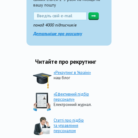
вашу пошту
понад 4000 підписчиків
Детальніше про розсилку
Читайте про рекрутинг
«Рекрутинг в Україні»
наш блог
«Ефективний підбір
персоналу»
Електронний журнал.
Статті про підбір
та управління
персоналом