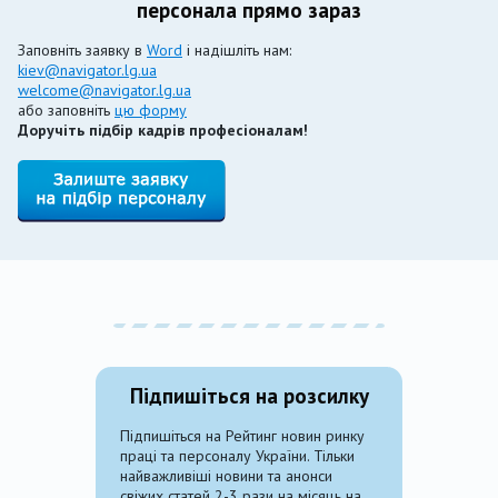
персонала прямо зараз
Заповніть заявку в
Word
і надішліть нам:
kiev@navigator.lg.ua
welcome@navigator.lg.ua
або заповніть
цю форму
Доручіть підбір кадрів професіоналам!
Підпишіться на розсилку
Підпишіться на Рейтинг новин ринку
праці та персоналу України. Тільки
найважливіші новини та анонси
свіжих статей 2-3 рази на місяць на