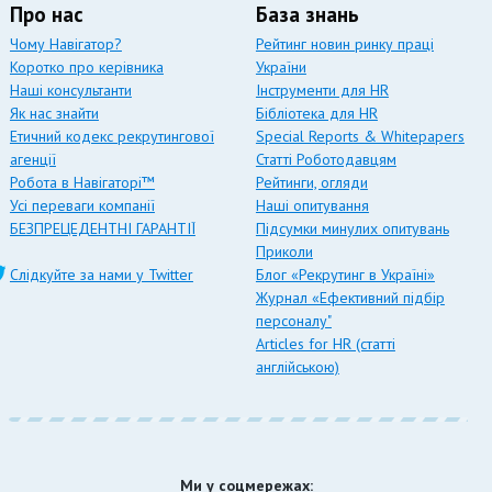
Про нас
База знань
Чому Навігатор?
Рейтинг новин ринку праці
Коротко про керівника
України
Наші консультанти
Інструменти для HR
Як нас знайти
Бібліотека для HR
Етичний кодекс рекрутингової
Special Reports & Whitepapers
агенції
Статті Роботодавцям
Робота в Навігаторі™
Рейтинги, огляди
Усі переваги компанії
Наші опитування
БЕЗПРЕЦЕДЕНТНІ ГАРАНТІЇ
Підсумки минулих опитувань
Приколи
Слідкуйте за нами у Twitter
Блог «Рекрутинг в Україні»
Журнал «Ефективний підбір
персоналу"
Articles for HR (статті
англійською)
Ми у соцмережах: