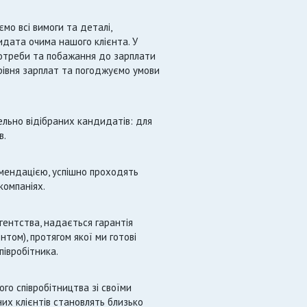
о всі вимоги та деталі,
дата очима нашого клієнта. У
потреби та побажання до зарплати
 рівня зарплат та погоджуємо умови
льно відібраних кандидатів: для
в.
мендацією, успішно проходять
компаніях.
ентства, надається гарантія
єнтом), протягом якої ми готові
півробітника.
го співробітництва зі своїми
них клієнтів становлять близько