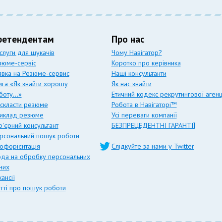
ретендентам
Про нас
слуги для шукачів
Чому Навігатор?
зюме-сервіс
Коротко про керівника
явка на Резюме-сервис
Наші консультанти
ига «Як знайти хорошу
Як нас знайти
боту…»
Етичний кодекс рекрутингової агенц
 скласти резюме
Робота в Навігаторі™
иклад резюме
Усі переваги компанії
р'єрний консультант
БЕЗПРЕЦЕДЕНТНІ ГАРАНТІЇ
рсональний пошук роботи
офорієнтація
Слідкуйте за нами у Twitter
ода на обробку персональних
них
ансії
атті про пошук роботи