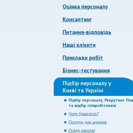
Оцінка персоналу
Консалтинг
Питання-відповідь
Наші клієнти
Приклади робіт
Бізнес-тестування
Підбір персоналу у
Києві та Україні
Підбір персоналу. Рекрутинг. По
та відбір співробітників
Чому Навігатор?
Послуги для шукачів
Огляд зарплат