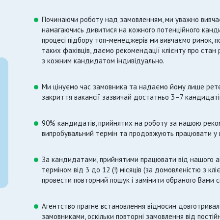
Починаючи роботу над замовленням, ми уважно вивчаєм
намагаючись дивитися на кожного потенційного канди
процесі підбору топ-менеджерів ми вивчаємо ринок, 
таких фахівців, даємо рекомендації клієнту про стан
з кожним кандидатом індивідуально.
Ми цінуємо час замовника та надаємо йому лише рете
закриття вакансії зазвичай достатньо 3–7 кандидаті
90% кандидатів, прийнятих на роботу за нашою реко
випробувальний термін та продовжують працювати у 
За кандидатами, прийнятими працювати від нашого аг
терміном від 3 до 12 (!) місяців (за домовленістю з клі
провести повторний пошук і замінити обраного Вами с
Агентство прагне встановлення відносин довготривало
замовниками, оскільки повторні замовлення від постій