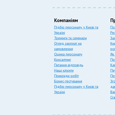
Компаніям
П
Підбір персоналу у Києві та
По
Україні
Ре
Тренінги та семінари
За
Огляд зарплат на
Кн
замовлення
ро
Оцінка персоналу
Як
Консалтинг
Пр
Питання-відповідь
Ка
Наші клієнти
Пе
Приклади робіт
Пр
Бізнес-тестування
Зг
Підбір персоналу у Києві та
да
Україні
Вак
Ст