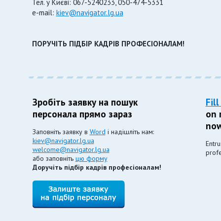
Тел. у Києві: 067-5240233, 050-474-5331
e-mail:
kiev@navigator.lg.ua
ПОРУЧІТЬ ПІДБІР КАДРІВ ПРОФЕСІОНАЛАМ!
Зробіть заявку на пошук
Fil
персонала прямо зараз
on 
now
Заповніть заявку в
Word
і надішліть нам:
kiev@navigator.lg.ua
Entru
welcome@navigator.lg.ua
profe
або заповніть
цю форму
Доручіть підбір кадрів професіоналам!