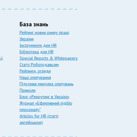
База знань
Рейтинг новин ринку праці
України
Інструменти для HR
Бібліотека для HR
ії
Special Reports & Whitepapers
Статті Роботодавцям
Рейтинги, огляди
Наші опитування
Підсумки минулих опитувань
Приколи
Блог «Рекрутинг в Україні»
Журнал «Ефективний підбір
персоналу"
Articles for HR (статті
англійською)