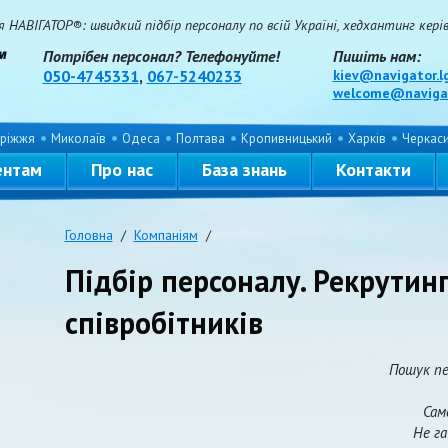
НАВІГАТОР®: швидкий підбір персоналу по всій Україні, хедхантинг керівн
Потрібен персонал? Телефонуйте!
Пишіть нам:
050-4745331
,
067-5240233
kiev@navigator.l
welcome@navigat
ріжжя
Миколаїв
Одеса
Полтава
Кропивницький
Харків
Черкас
ентам
Про нас
База знань
Контакти
Головна
/
Компаніям
/
Підбір персоналу. Рекрутинг
співробітників
Пошук пе
Сам
Не г