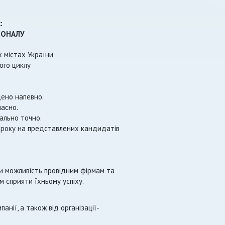
:
СОНАЛУ
их містах України
ого циклу
дено напевно.
часно.
ально точно.
 року на представлених кандидатів
и можливість провідним фірмам та
 сприяти їхньому успіху.
анії, а також від організації-