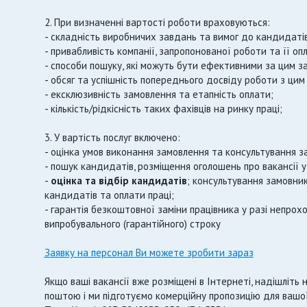
2. При визначенні вартості роботи враховуються:
- складність виробничих завдань та вимог до кандидатів
- привабливість компанії, запропонованої роботи та її о
- способи пошуку, які можуть бути ефективними за цим з
- обсяг та успішність попереднього досвіду роботи з цим
- ексклюзивність замовлення та етапність оплати;
- кількість/рідкісність таких фахівців на ринку праці;
3. У вартість послуг включено:
- оцінка умов виконання замовлення та консультування з
- пошук кандидатів, розміщення оголошень про вакансії у
-
оцінка та відбір кандидатів
; консультування замовн
кандидатів та оплати праці;
- гарантія безкоштовної заміни працівника у разі непр
випробувального (гарантійного) строку
Заявку на персонал Ви можете зробити зараз
Якщо ваші вакансії вже розміщені в Інтернеті, надішліт
поштою і ми підготуємо комерційну пропозицію для вашої