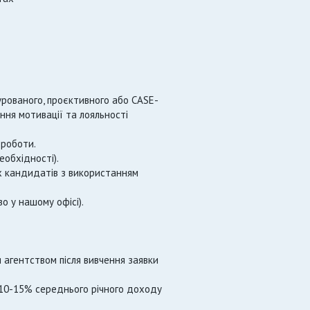
урованого, проєктивного або CASE-
ння мотивації та лояльності
 роботи.
еобхідності).
них кандидатів з використанням
о у нашому офісі).
 агентством після вивчення заявки
є 10-15% середнього річного доходу