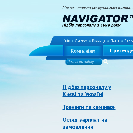
Міжрегіональна рекрутингова компанія 
Київ
Дніпро
Вінниця
Львів
Запо
Претенд
Компаніям
Підбір персоналу у
Києві та Україні
Тренінги та семінари
Огляд зарплат на
замовлення