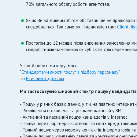
70% загального обсягу роботи агентства.
Якщо Ви за дивним збігом обставин ще не працювали з
сподобається. Так само, як і іншим клієнтам:
Client-list
Протягом до 12 місяців після виконання замовлення м
співробітників-замовників як суб'єктів для переманюва
У своїй роботі ми керуємось:
"
Стандартами якості послуг з підбору персоналу"
та
Етичним кодексом
Ми застосовуємо широкий спектр пошуку кандидатів
- Пошук у різних базах даних, у т.ч. на платних інтернет
- Розміщення оголошень та реклами вакансій у ЗМІ
- Активний та пасивний пошук кандидатів у Internet
- Пошук через партнерські агенції та своїх представників
- Прямий пошук через мережу контактів, інформаторів та
- Прямий пошук у компаніях галузі та компаніях-конкурен