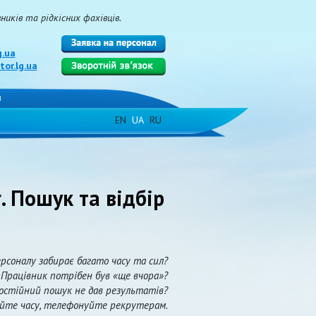
иків та рідкісних фахівців.
g.ua
or.lg.ua
и
EN
UA
RU
. Пошук та відбір
рсоналу забирає багато часу та сил?
Працівник потрібен був «ще вчора»?
остійний пошук не дав результатів?
айте часу, телефонуйте рекрутерам.