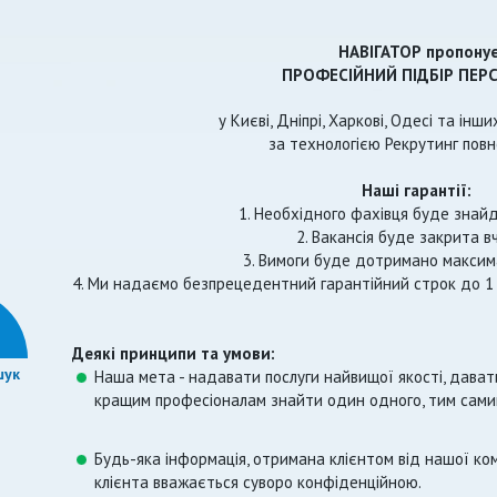
НАВІГАТОР пропонує
ПРОФЕСІЙНИЙ ПІДБІР ПЕР
у Києві, Дніпрі, Харкові, Одесі та інш
за технологією Рекрутинг повн
Наші гарантії:
1. Необхідного фахівця буде знай
2. Вакансія буде закрита в
3. Вимоги буде дотримано максим
4. Ми надаємо безпрецедентний гарантійний строк до 1
Деякі принципи та умови:
шук
Наша мета - надавати послуги найвищої якості, дават
кращим професіоналам знайти один одного, тим самим
Будь-яка інформація, отримана клієнтом від нашої комп
клієнта вважається суворо конфіденційною.