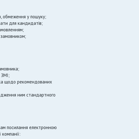
, обмеження у пошуку;
плати для кандидатів;
амовленням;
 замовником;
амовника;
 ЗМІ;
ика щодо рекомендованих
оходження ним стандартного
ь нам посилання електронною
 компанії: