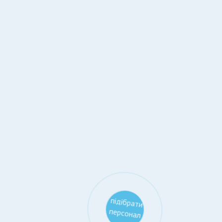
підібрати
персонал