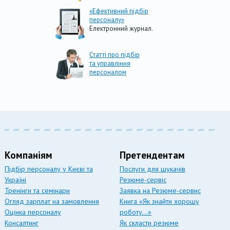
«Ефективний підбір
персоналу»
Електронний журнал.
Статті про підбір
та управління
персоналом
Компаніям
Претендентам
Підбір персоналу у Києві та
Послуги для шукачів
Україні
Резюме-сервіс
Тренінги та семінари
Заявка на Резюме-сервис
Огляд зарплат на замовлення
Книга «Як знайти хорошу
Оцінка персоналу
роботу…»
Консалтинг
Як скласти резюме