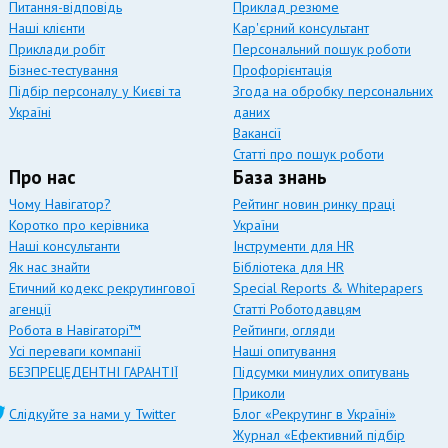
Питання-відповідь
Приклад резюме
Наші клієнти
Кар'єрний консультант
Приклади робіт
Персональний пошук роботи
Бізнес-тестування
Профорієнтація
Підбір персоналу у Києві та
Згода на обробку персональних
Україні
даних
Вакансії
Статті про пошук роботи
Про нас
База знань
Чому Навігатор?
Рейтинг новин ринку праці
Коротко про керівника
України
Наші консультанти
Інструменти для HR
Як нас знайти
Бібліотека для HR
Етичний кодекс рекрутингової
Special Reports & Whitepapers
агенції
Статті Роботодавцям
Робота в Навігаторі™
Рейтинги, огляди
Усі переваги компанії
Наші опитування
БЕЗПРЕЦЕДЕНТНІ ГАРАНТІЇ
Підсумки минулих опитувань
Приколи
Слідкуйте за нами у Twitter
Блог «Рекрутинг в Україні»
Журнал «Ефективний підбір