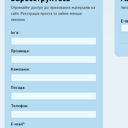
Отримайте доступ до прихованих матеріалів на
Авт
сайті. Реєстрація проста та займе менше
хвилини.
E-m
Ім'я:
Прізвище:
Компанія:
Посада:
Телефон:
E-mail*: