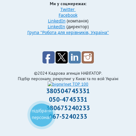
Ми у соцмережах:
Twitter
Facebook
LinkedIn
(компанія)
LinkedIn
(директор)
Група "Робота для керівників, Україна"
©2024 Кадрова агенція НАВІГАТОР.
Підбір персоналу, рекрутинг у Києві та по всій Україні
380504745331
050-4745331
380675240233
підібрати
067-5240233
персонал