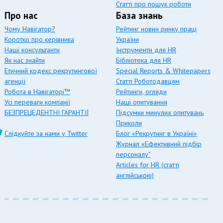
Статті про пошук роботи
Про нас
База знань
Чому Навігатор?
Рейтинг новин ринку праці
Коротко про керівника
України
Наші консультанти
Інструменти для HR
Як нас знайти
Бібліотека для HR
Етичний кодекс рекрутингової
Special Reports & Whitepapers
агенції
Статті Роботодавцям
Робота в Навігаторі™
Рейтинги, огляди
Усі переваги компанії
Наші опитування
БЕЗПРЕЦЕДЕНТНІ ГАРАНТІЇ
Підсумки минулих опитувань
Приколи
Слідкуйте за нами у Twitter
Блог «Рекрутинг в Україні»
Журнал «Ефективний підбір
персоналу"
Articles for HR (статті
англійською)