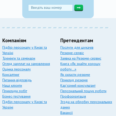
Компаніям
Претендентам
Підбір персоналу у Києві та
Послуги для шукачів
Україні
Резюме-сервіс
Тренінги та семінари
Заявка на Резюме-сервис
Огляд зарплат на замовлення
Книга «Як знайти хорошу
Оцінка персоналу
роботу…»
Консалтинг
Як скласти резюме
Питання-відповідь
Приклад резюме
Наші клієнти
Кар'єрний консультант
Приклади робіт
Персональний пошук роботи
Бізнес-тестування
Профорієнтація
Підбір персоналу у Києві та
Згода на обробку персональних
Україні
даних
Вакансії