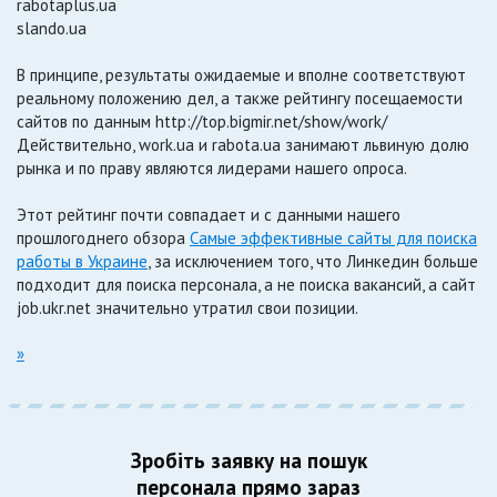
rabotaplus.ua
slando.ua
В принципе, результаты ожидаемые и вполне соответствуют
реальному положению дел, а также рейтингу посещаемости
сайтов по данным http://top.bigmir.net/show/work/
Действительно, work.ua и rabota.ua занимают львиную долю
рынка и по праву являются лидерами нашего опроса.
Этот рейтинг почти совпадает и с данными нашего
прошлогоднего обзора
Самые эффективные сайты для поиска
работы в Украине
, за исключением того, что Линкедин больше
подходит для поиска персонала, а не поиска вакансий, а сайт
job.ukr.net значительно утратил свои позиции.
»
Зробіть заявку на пошук
персонала прямо зараз