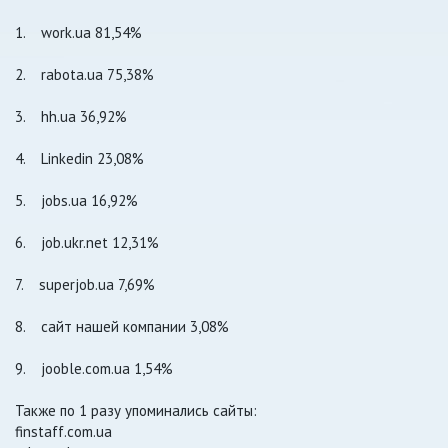
1. work.ua 81,54%
2. rabota.ua 75,38%
3. hh.ua 36,92%
4. Linkedin 23,08%
5. jobs.ua 16,92%
6. job.ukr.net 12,31%
7. superjob.ua 7,69%
8. сайт нашей компании 3,08%
9. jooble.com.ua 1,54%
Также по 1 разу упоминались сайты:
finstaff.com.ua