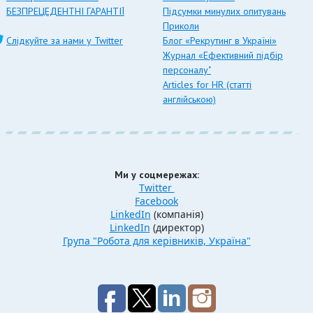
БЕЗПРЕЦЕДЕНТНІ ГАРАНТІЇ
Підсумки минулих опитувань
Приколи
Слідкуйте за нами у Twitter
Блог «Рекрутинг в Україні»
Журнал «Ефективний підбір
персоналу"
Articles for HR (статті
англійською)
Ми у соцмережах:
Twitter
Facebook
LinkedIn
(компанія)
LinkedIn
(директор)
Група "Робота для керівників, Україна"