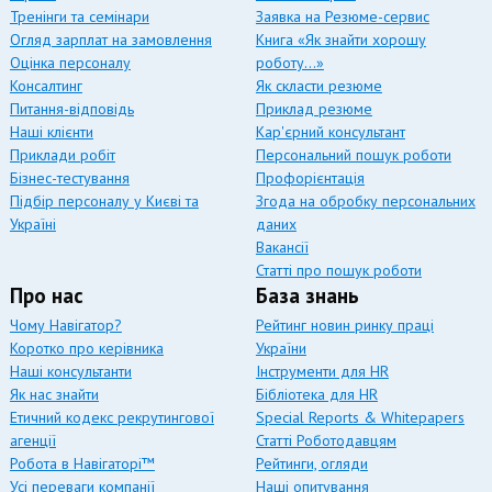
Тренінги та семінари
Заявка на Резюме-сервис
Огляд зарплат на замовлення
Книга «Як знайти хорошу
Оцінка персоналу
роботу…»
Консалтинг
Як скласти резюме
Питання-відповідь
Приклад резюме
Наші клієнти
Кар'єрний консультант
Приклади робіт
Персональний пошук роботи
Бізнес-тестування
Профорієнтація
Підбір персоналу у Києві та
Згода на обробку персональних
Україні
даних
Вакансії
Статті про пошук роботи
Про нас
База знань
Чому Навігатор?
Рейтинг новин ринку праці
Коротко про керівника
України
Наші консультанти
Інструменти для HR
Як нас знайти
Бібліотека для HR
Етичний кодекс рекрутингової
Special Reports & Whitepapers
агенції
Статті Роботодавцям
Робота в Навігаторі™
Рейтинги, огляди
Усі переваги компанії
Наші опитування