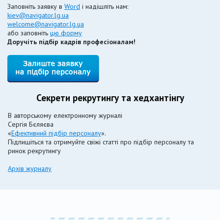
Заповніть заявку в
Word
і надішліть нам:
kiev@navigator.lg.ua
welcome@navigator.lg.ua
або заповніть
цю форму
Доручіть підбір кадрів професіоналам!
Секрети рекрутингу та хедхантінгу
В авторському електронному журналі
Сергія Бєляєва
«
Ефективний підбір персоналу
».
Підпишіться та отримуйте свіжі статті про підбір персоналу та
ринок рекрутингу
Архів журналу