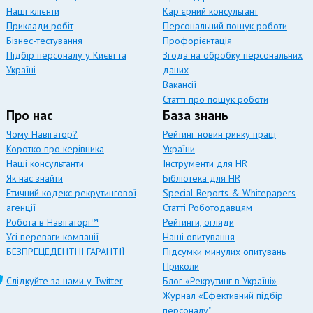
Наші клієнти
Кар'єрний консультант
Приклади робіт
Персональний пошук роботи
Бізнес-тестування
Профорієнтація
Підбір персоналу у Києві та
Згода на обробку персональних
Україні
даних
Вакансії
Статті про пошук роботи
Про нас
База знань
Чому Навігатор?
Рейтинг новин ринку праці
Коротко про керівника
України
Наші консультанти
Інструменти для HR
Як нас знайти
Бібліотека для HR
Етичний кодекс рекрутингової
Special Reports & Whitepapers
агенції
Статті Роботодавцям
Робота в Навігаторі™
Рейтинги, огляди
Усі переваги компанії
Наші опитування
БЕЗПРЕЦЕДЕНТНІ ГАРАНТІЇ
Підсумки минулих опитувань
Приколи
Слідкуйте за нами у Twitter
Блог «Рекрутинг в Україні»
Журнал «Ефективний підбір
персоналу"