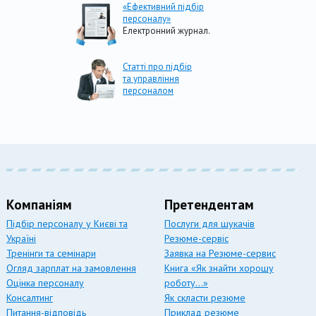
«Ефективний підбір
персоналу»
Електронний журнал.
Статті про підбір
та управління
персоналом
Компаніям
Претендентам
Підбір персоналу у Києві та
Послуги для шукачів
Україні
Резюме-сервіс
Тренінги та семінари
Заявка на Резюме-сервис
Огляд зарплат на замовлення
Книга «Як знайти хорошу
Оцінка персоналу
роботу…»
Консалтинг
Як скласти резюме
Питання-відповідь
Приклад резюме