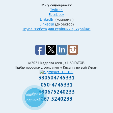
Ми у соцмережах:
Twitter
Facebook
LinkedIn
(компанія)
LinkedIn
(директор)
Група "Робота для керівників, Україна"
©2024 Кадрова агенція НАВІГАТОР.
Підбір персоналу, рекрутинг у Києві та по всій Україні
380504745331
050-4745331
380675240233
підібрати
067-5240233
персонал