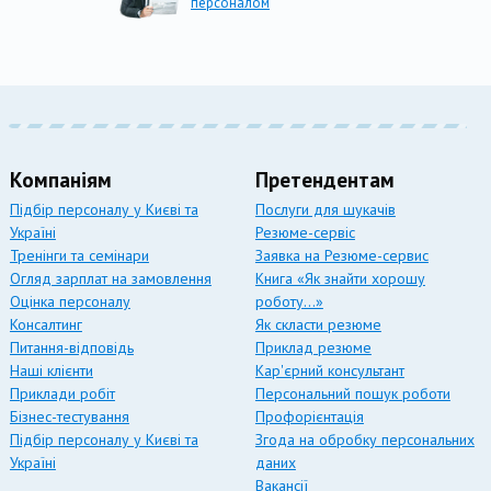
персоналом
Компаніям
Претендентам
Підбір персоналу у Києві та
Послуги для шукачів
Україні
Резюме-сервіс
Тренінги та семінари
Заявка на Резюме-сервис
Огляд зарплат на замовлення
Книга «Як знайти хорошу
Оцінка персоналу
роботу…»
Консалтинг
Як скласти резюме
Питання-відповідь
Приклад резюме
Наші клієнти
Кар'єрний консультант
Приклади робіт
Персональний пошук роботи
Бізнес-тестування
Профорієнтація
Підбір персоналу у Києві та
Згода на обробку персональних
Україні
даних
Вакансії