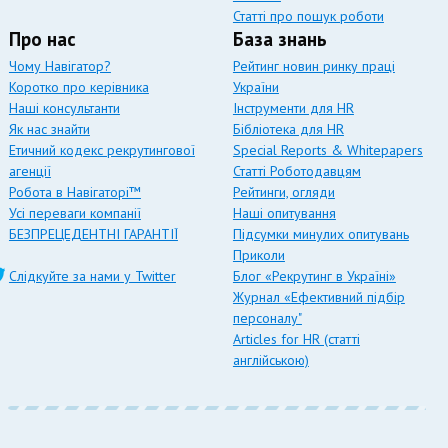
Статті про пошук роботи
Про нас
База знань
Чому Навігатор?
Рейтинг новин ринку праці
Коротко про керівника
України
Наші консультанти
Інструменти для HR
Як нас знайти
Бібліотека для HR
Етичний кодекс рекрутингової
Special Reports & Whitepapers
агенції
Статті Роботодавцям
Робота в Навігаторі™
Рейтинги, огляди
Усі переваги компанії
Наші опитування
БЕЗПРЕЦЕДЕНТНІ ГАРАНТІЇ
Підсумки минулих опитувань
Приколи
Слідкуйте за нами у Twitter
Блог «Рекрутинг в Україні»
Журнал «Ефективний підбір
персоналу"
Articles for HR (статті
англійською)