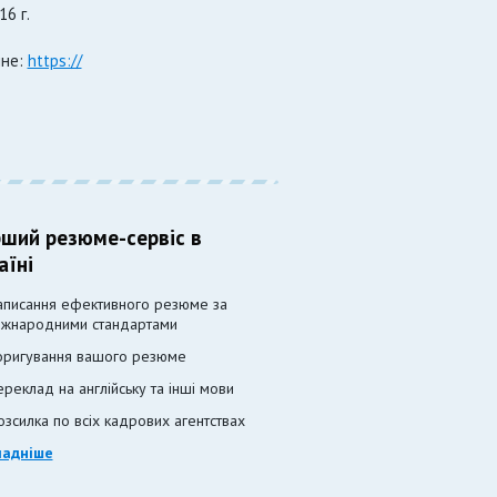
6 г.
ине:
https://
ший резюме-сервіс в
аїні
аписання ефективного резюме за
іжнародними стандартами
оригування вашого резюме
ереклад на англійську та інші мови
озсилка по всіх кадрових агентствах
ладніше