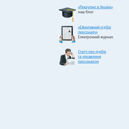
«Рекрутинг в Україні»
наш блог
«Ефективний підбір
персоналу»
Електронний журнал.
Статті про підбір
та управління
персоналом