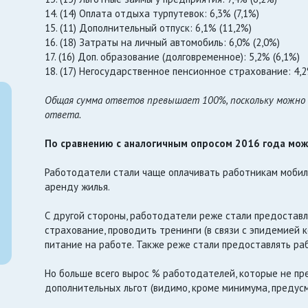
14. (14) Оплата отдыха турпутевок: 6,3% (7,1%)
15. (11) Дополнительный отпуск: 6,1% (11,2%)
16. (18) Затраты на личный автомобиль: 6,0% (2,0%)
17. (16) Доп. образование (долговременное): 5,2% (6,1%)
18. (17) Негосударственное пенсионное страхование: 4,2
Общая сумма ответов превышает 100%, поскольку можно 
ответа.
По сравнению с аналогичным опросом 2016 года мо
Работодатели стали чаще оплачивать работникам мобиль
аренду жилья.
С другой стороны, работодатели реже стали предостав
страхование, проводить тренинги (в связи с эпидемией 
питание на работе. Также реже стали предоставлять ра
Но больше всего вырос % работодателей, которые не п
дополнительных льгот (видимо, кроме минимума, предус