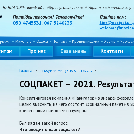
НАВІГАТОР®: швидкий підбір персоналу по всій Україні, хедхантинг керівн
Потрібен персонал? Телефонуйте!
Пишіть нам:
050-4745331
,
067-5240233
kiev@navigator.l
welcome@navigat
ріжжя
Миколаїв
Одеса
Полтава
Кропивницький
Харків
Черкас
ентам
Про нас
Контакти
База знань
Главная
/
Підсумки минулих опитувань
/
СОЦПАКЕТ – 2021. Результа
Консалтинговая компания «Навигатор» в январе-феврале 
целью выяснить, из чего состоит «социальный пакет» в У
компенсации наиболее популярны.
Был задан такой вопрос:
Что входит в ваш соцпакет?