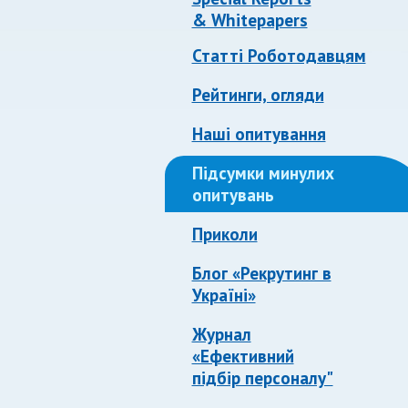
& Whitepapers
Статті Роботодавцям
Рейтинги, огляди
Наші опитування
Підсумки минулих
опитувань
Приколи
Блог «Рекрутинг в
Україні»
Журнал
«Ефективний
підбір персоналу"