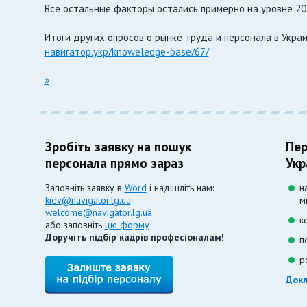
Все остальные факторы остались примерно на уровне 201
Итоги других опросов о рынке труда и персонала в Укра
навигатор.укр/knoweledge-base/67/
»
Зробіть заявку на пошук
Пер
персонала прямо зараз
Укр
Заповніть заявку в
Word
і надішліть нам:
н
kiev@navigator.lg.ua
м
welcome@navigator.lg.ua
к
або заповніть
цю форму
Доручіть підбір кадрів професіоналам!
п
р
Док