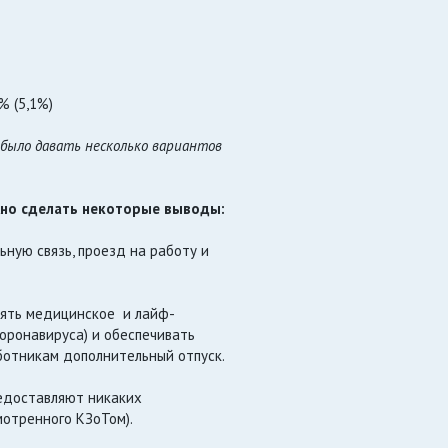
% (5,1%)
было давать несколько вариантов
жно сделать некоторые выводы:
ную связь, проезд на работу и
лять медицинское и лайф-
коронавируса) и обеспечивать
ботникам дополнительный отпуск.
редоставляют никаких
мотренного КЗоТом).