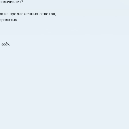
 оплачивает?
ов из предложенных ответов,
арплаты».
 году.