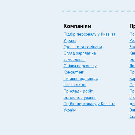
Компаніям
П
Підбір персоналу у Києві та
По
Україні
Ре
Тренінги та семінари
За
Огляд зарплат на
Кн
замовлення
ро
Оцінка персоналу
Як
Консалтинг
Пр
Питання-відповідь
Ка
Наші клієнти
Пе
Приклади робіт
Пр
Бізнес-тестування
Зг
Підбір персоналу у Києві та
да
Україні
Вак
Ст