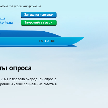
иків та рідкісних фахівців.
g.ua
or.lg.ua
и
EN
UA
RU
ты опроса
2021 г. провела очередной опрос с
краине и какие социальные льготы и