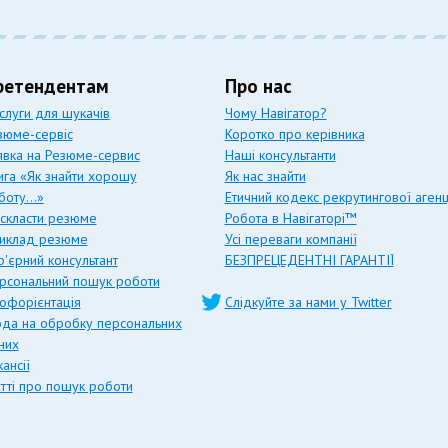
ретендентам
Про нас
слуги для шукачів
Чому Навігатор?
зюме-сервіс
Коротко про керівника
явка на Резюме-сервис
Наші консультанти
ига «Як знайти хорошу
Як нас знайти
боту…»
Етичний кодекс рекрутингової агенц
 скласти резюме
Робота в Навігаторі™
иклад резюме
Усі переваги компанії
р'єрний консультант
БЕЗПРЕЦЕДЕНТНІ ГАРАНТІЇ
рсональний пошук роботи
офорієнтація
Слідкуйте за нами у Twitter
ода на обробку персональних
них
ансії
атті про пошук роботи