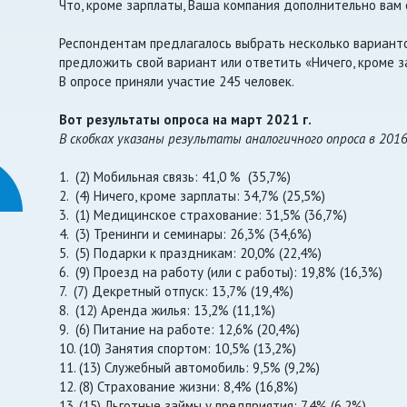
Что, кроме зарплаты, Ваша компания дополнительно вам
Респондентам предлагалось выбрать несколько вариант
предложить свой вариант или ответить «Ничего, кроме з
В опросе приняли участие 245 человек.
Вот результаты опроса на март 2021 г.
В скобках указаны результаты аналогичного опроса в 2016
1. (2) Мобильная связь: 41,0 % (35,7%)
2. (4) Ничего, кроме зарплаты: 34,7% (25,5%)
3. (1) Медицинское страхование: 31,5% (36,7%)
4. (3) Тренинги и семинары: 26,3% (34,6%)
5. (5) Подарки к праздникам: 20,0% (22,4%)
6. (9) Проезд на работу (или с работы): 19,8% (16,3%)
7. (7) Декретный отпуск: 13,7% (19,4%)
8. (12) Аренда жилья: 13,2% (11,1%)
9. (6) Питание на работе: 12,6% (20,4%)
10. (10) Занятия спортом: 10,5% (13,2%)
11. (13) Служебный автомобиль: 9,5% (9,2%)
12. (8) Страхование жизни: 8,4% (16,8%)
13. (15) Льготные займы у предприятия: 7,4% (6,2%)