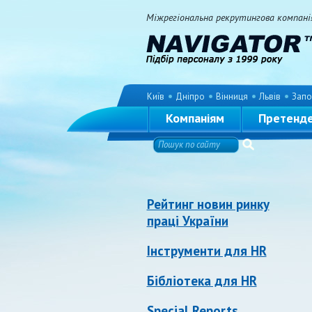
Міжрегіональна рекрутингова компанія 
Київ
Дніпро
Вінниця
Львів
Запо
Компаніям
Претенд
Рейтинг новин ринку
праці України
Інструменти для HR
Бібліотека для HR
Special Reports