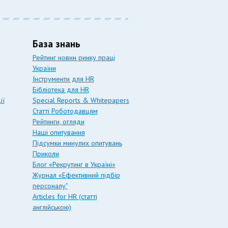
База знань
Рейтинг новин ринку праці
України
Інструменти для HR
Бібліотека для HR
ії
Special Reports & Whitepapers
Статті Роботодавцям
Рейтинги, огляди
Наші опитування
Підсумки минулих опитувань
Приколи
Блог «Рекрутинг в Україні»
Журнал «Ефективний підбір
персоналу"
Articles for HR (статті
англійською)