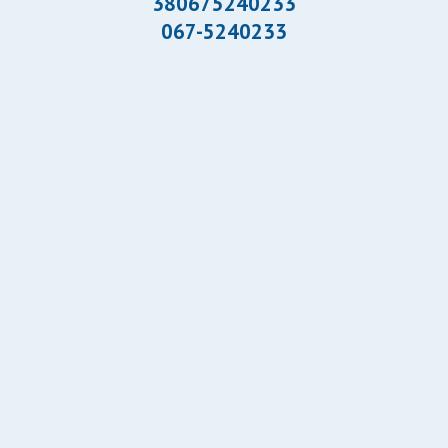
380675240233
067-5240233