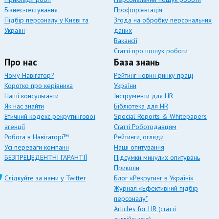
Бізнес-тестування
Профорієнтація
Підбір персоналу у Києві та
Згода на обробку персональних
Україні
даних
Вакансії
Статті про пошук роботи
Про нас
База знань
Чому Навігатор?
Рейтинг новин ринку праці
Коротко про керівника
України
Наші консультанти
Інструменти для HR
Як нас знайти
Бібліотека для HR
Етичний кодекс рекрутингової
Special Reports & Whitepapers
агенції
Статті Роботодавцям
Робота в Навігаторі™
Рейтинги, огляди
Усі переваги компанії
Наші опитування
БЕЗПРЕЦЕДЕНТНІ ГАРАНТІЇ
Підсумки минулих опитувань
Приколи
Слідкуйте за нами у Twitter
Блог «Рекрутинг в Україні»
Журнал «Ефективний підбір
персоналу"
Articles for HR (статті