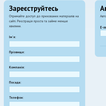
Зареєструйтесь
А
Отримайте доступ до прихованих матеріалів на
Авт
сайті. Реєстрація проста та займе менше
хвилини.
E-m
Ім'я:
Прізвище:
Компанія:
Посада:
Телефон: