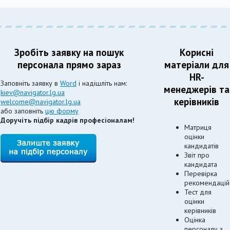
Зробіть заявку на пошук
Корисні
персонала прямо зараз
матеріали для
HR-
Заповніть заявку в
Word
і надішліть нам:
менеджерів та
kiev@navigator.lg.ua
керівників
welcome@navigator.lg.ua
або заповніть
цю форму
Доручіть підбір кадрів професіоналам!
Матриця
оцінки
кандидатів
Звіт про
кандидата
Перевірка
рекомендацій
Тест для
оцінки
керівників
Оцінка
персоналу з