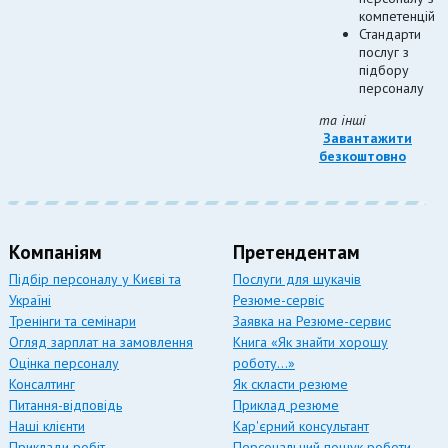
компетенцій
Стандарти
послуг з
підбору
персоналу
та інші
Завантажити
безкоштовно
Компаніям
Претендентам
Підбір персоналу у Києві та
Послуги для шукачів
Україні
Резюме-сервіс
Тренінги та семінари
Заявка на Резюме-сервис
Огляд зарплат на замовлення
Книга «Як знайти хорошу
Оцінка персоналу
роботу…»
Консалтинг
Як скласти резюме
Питання-відповідь
Приклад резюме
Наші клієнти
Кар'єрний консультант
Приклади робіт
Персональний пошук роботи