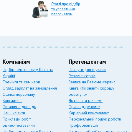
Статті про підбір
та управління
персоналом
Компаніям
Претендентам
Підбір персоналу у Києві та
Послуги для шукачів
Україні
Резюме-сервіс
Тренінги та семінари
Заявка на Резюме-сервис
Огляд зарплат на замовлення
Книга «Як знайти хорошу
Оцінка персоналу
роботу…»
Консалтинг
Як скласти резюме
Питання-відповідь
Приклад резюме
Наші клієнти
Кар'єрний консультант
Приклади робіт
Персональний пошук роботи
Бізнес-тестування
Профорієнтація
Підбір персоналу у Києві та
Згода на обробку персональних