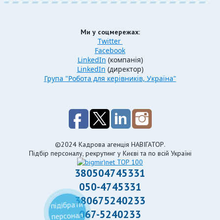
Ми у соцмережах:
Twitter
Facebook
LinkedIn
(компанія)
LinkedIn
(директор)
Група "Робота для керівників, Україна"
©2024 Кадрова агенція НАВІГАТОР.
Підбір персоналу, рекрутинг у Києві та по всій Україні
380504745331
050-4745331
380675240233
підібрати
067-5240233
персонал