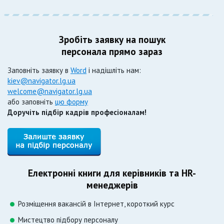
Зробіть заявку на пошук
персонала прямо зараз
Заповніть заявку в
Word
і надішліть нам:
kiev@navigator.lg.ua
welcome@navigator.lg.ua
або заповніть
цю форму
Доручіть підбір кадрів професіоналам!
Електронні книги для керівників та HR-
менеджерів
Розміщення вакансій в Інтернет, короткий курс
Мистецтво підбору персоналу