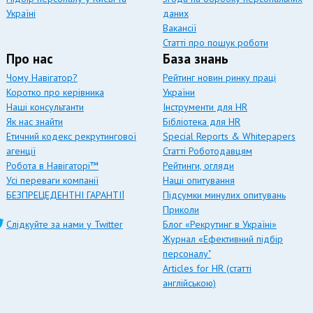
Україні
даних
Вакансії
Статті про пошук роботи
Про нас
База знань
Чому Навігатор?
Рейтинг новин ринку праці
Коротко про керівника
України
Наші консультанти
Інструменти для HR
Як нас знайти
Бібліотека для HR
Етичний кодекс рекрутингової
Special Reports & Whitepapers
агенції
Статті Роботодавцям
Робота в Навігаторі™
Рейтинги, огляди
Усі переваги компанії
Наші опитування
БЕЗПРЕЦЕДЕНТНІ ГАРАНТІЇ
Підсумки минулих опитувань
Приколи
Слідкуйте за нами у Twitter
Блог «Рекрутинг в Україні»
Журнал «Ефективний підбір
персоналу"
Articles for HR (статті
англійською)