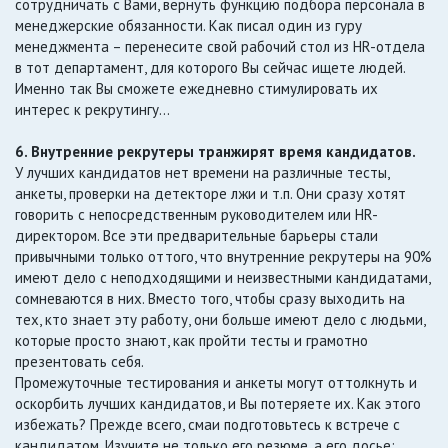
сотрудничать с Вами, вернуть функцию подбора персонала в
менеджерские обязанности. Как писал один из гуру
менеджмента – перенесите свой рабочий стол из HR-отдела
в тот департамент, для которого Вы сейчас ищете людей.
Именно так Вы сможете ежедневно стимулировать их
интерес к рекрутингу…
6. Внутренние рекрутеры транжирят время кандидатов.
У лучших кандидатов нет времени на различные тесты,
анкеты, проверки на детекторе лжи и т.п. Они сразу хотят
говорить с непосредственным руководителем или HR-
директором. Все эти предварительные барьеры стали
привычными только оттого, что внутренние рекрутеры на 90%
имеют дело с неподходящими и неизвестными кандидатами,
сомневаются в них. Вместо того, чтобы сразу выходить на
тех, кто знает эту работу, они больше имеют дело с людьми,
которые просто знают, как пройти тесты и грамотно
презентовать себя.
Промежуточные тестирования и анкеты могут оттолкнуть и
оскорбить лучших кандидатов, и Вы потеряете их. Как этого
избежать? Прежде всего, смаи подготовьтесь к встрече с
кандидатом. Изучите не только его резюме, а его досье: