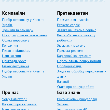
Компаніям
Претендентам
Підбір персоналу у Києві та
Послуги для шукачів
Україні
Резюме-сервіс
Тренінги та семінари
Заявка на Резюме-сервис
Огляд зарплат на замовлення
Книга «Як знайти хорошу
Оцінка персоналу
роботу…»
Консалтинг
Як скласти резюме
Питання-відповідь
Приклад резюме
Наші клієнти
Кар'єрний консультант
Приклади робіт
Персональний пошук роботи
Бізнес-тестування
Профорієнтація
Підбір персоналу у Києві та
Згода на обробку персональних
Україні
даних
Вакансії
Статті про пошук роботи
Про нас
База знань
Чому Навігатор?
Рейтинг новин ринку праці
Коротко про керівника
України
Наші консультанти
Інструменти для HR