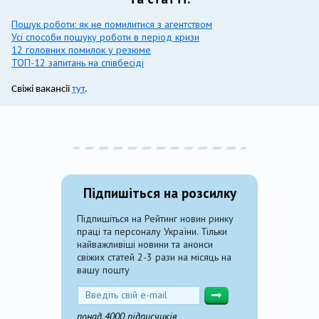
Пошук роботи: як не помилитися з агентством
Усі способи пошуку роботи в період кризи
12 головних помилок у резюме
ТОП-12 запитань на співбесіді
Свіжі вакансії
тут
.
Підпишіться на розсилку
Підпишіться на Рейтинг новин ринку
праці та персоналу України. Тільки
найважливіші новини та анонси
свіжих статей 2-3 рази на місяць на
вашу пошту
понад 4000 підписчиків