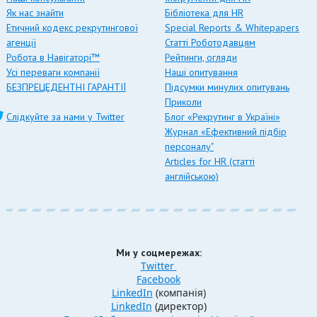
Як нас знайти
Бібліотека для HR
Етичний кодекс рекрутингової
Special Reports & Whitepapers
агенції
Статті Роботодавцям
Робота в Навігаторі™
Рейтинги, огляди
Усі переваги компанії
Наші опитування
БЕЗПРЕЦЕДЕНТНІ ГАРАНТІЇ
Підсумки минулих опитувань
Приколи
Слідкуйте за нами у Twitter
Блог «Рекрутинг в Україні»
Журнал «Ефективний підбір
персоналу"
Articles for HR (статті
англійською)
Ми у соцмережах:
Twitter
Facebook
LinkedIn
(компанія)
LinkedIn
(директор)