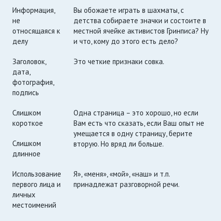
Информация,
Вы обожаете играть в шахматы, с
не
детства собираете значки и состоите в
относящаяся к
местной ячейке активистов Гринписа? Ну
делу
и что, кому до этого есть дело?
Заголовок,
Это четкие признаки совка.
дата,
фотография,
подпись
Слишком
Одна страница – это хорошо, но если
короткое
Вам есть что сказать, если Ваш опыт не
умещается в одну страницу, берите
Слишком
вторую. Но вряд ли больше.
длинное
Использование
Я», «меня», «мой», «наш» и т.п.
первого лица и
принадлежат разговорной речи.
личных
местоимений