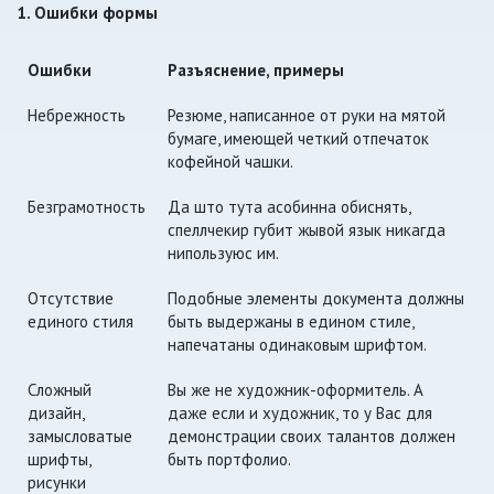
1. Ошибки формы
Ошибки
Разъяснение, примеры
Небрежность
Резюме, написанное от руки на мятой
бумаге, имеющей четкий отпечаток
кофейной чашки.
Безграмотность
Да што тута асобинна обиснять,
спеллчекир губит жывой язык никагда
нипользуюс им.
Отсутствие
Подобные элементы документа должны
единого стиля
быть выдержаны в едином стиле,
напечатаны одинаковым шрифтом.
Сложный
Вы же не художник-оформитель. А
дизайн,
даже если и художник, то у Вас для
замысловатые
демонстрации своих талантов должен
шрифты,
быть портфолио.
рисунки