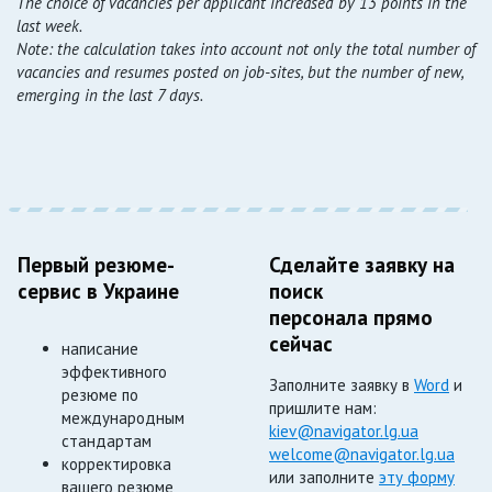
The choice of vacancies per applicant
increased
by 13 points in the
last week.
Note: the calculation takes into account not only the total number of
vacancies and resumes posted on job-sites, but the number of new,
emerging in the last 7 days.
Первый резюме-
Сделайте заявку на
сервис в Украине
поиск
персонала прямо
сейчас
написание
эффективного
Заполните заявку в
Word
и
резюме по
пришлите нам:
международным
kiev@navigator.lg.ua
стандартам
welcome@navigator.lg.ua
корректировка
или заполните
эту форму
вашего резюме