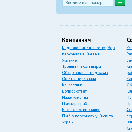
Компаниям
С
Кадровое агентство: подбор
Ус
персонала в Киеве и
Ре
Украине
За
Тренинги и семинары
Кн
Обзор зарплат под заказ
ра
Оценка персонала
Ка
Консалтинг
Об
Вопрос-ответ
Ка
Наши клиенты
Пе
Примеры работ
Пр
Бизнес-тестирование
Со
Підбір персоналу у Києві та
пе
Україні
Ва
Ст