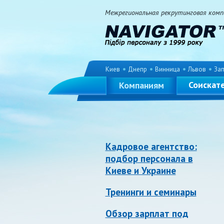
Межрегиональная рекрутинговая компа
Киев
Днепр
Винница
Львов
За
Соискат
Компаниям
Кадровое агентство:
подбор персонала в
Киеве и Украине
Тренинги и семинары
Обзор зарплат под