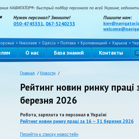
ния НАВИГАТОР®: быстрый подбор персонала по всей Украине, хедхантин
Нужен персонал? Звоните!
Пишите нам:
050-4745331
,
067-5240233
kiev@navigator.l
welcome@navigat
порожье
Николаев
Одесса
Полтава
Кропивницкий
Харьков
Чер
елям
О нас
База знаний
Контакты
Главная
/
Новости
/
Рейтинг новин ринку праці 
березня 2026
Робота, зарплата та персонал в Україні
Рейтинг новин ринку праці за 16 – 31 березня 2026
Перейти к списку новостей»