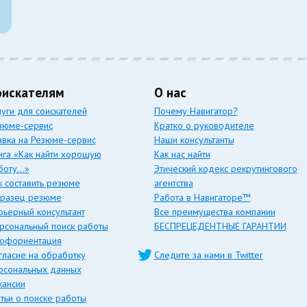
оискателям
О нас
луги для соискателей
Почему Навигатор?
зюме-сервис
Кратко о руководителе
явка на Резюме-сервис
Наши консультанты
ига «Как найти хорошую
Как нас найти
боту…»
Этический кодекс рекрутингового
к составить резюме
агентства
разец резюме
Работа в Навигаторе™
рьерный консультант
Все преимущества компании
рсональный поиск работы
БЕСПРЕЦЕДЕНТНЫЕ ГАРАНТИИ
офориентация
гласие на обработку
Следите за нами в Twitter
рсональных данных
кансии
атьи о поиске работы