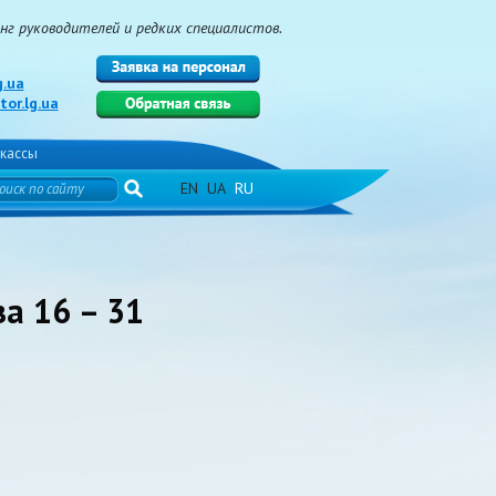
г руководителей и редких специалистов.
g.ua
or.lg.ua
кассы
EN
UA
RU
за 16 – 31