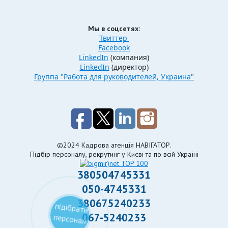
Мы в соцсетях:
Твиттер
Facebook
LinkedIn
(компания)
LinkedIn
(директор)
Группа "Работа для руководителей, Украина"
©2024 Кадрова агенція НАВІГАТОР.
Підбір персоналу, рекрутинг у Києві та по всій Україні
380504745331
050-4745331
380675240233
підібрати
067-5240233
персонал