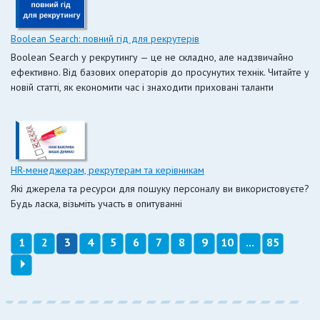
Boolean Search: повний гід для рекрутерів
Boolean Search у рекрутингу — це не складно, але надзвичайно
ефективно. Від базових операторів до просунутих технік. Читайте у
новій статті, як економити час і знаходити приховані таланти
HR-менеджерам, рекрутерам та керівникам
Які джерела та ресурси для пошуку персоналу ви використовуєте?
Будь ласка, візьміть участь в опитуванні
1
2
3
4
5
6
7
8
9
10
...
85